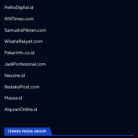
PelitaDigital.id
IKNTimes.com
SamudraPikiran.com
WisataRakyat.com
PakarInfo.co.id
JadiProfesional.com
Nexzine.id
RedaksiPost.com
Massa.id
AlquranOnline.id
TERKINI MEDIA GROUP