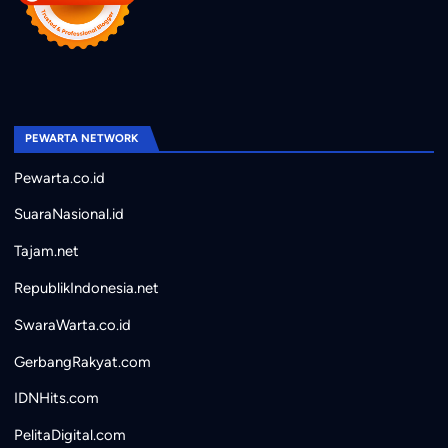
PEWARTA NETWORK
Pewarta.co.id
SuaraNasional.id
Tajam.net
RepublikIndonesia.net
SwaraWarta.co.id
GerbangRakyat.com
IDNHits.com
PelitaDigital.com