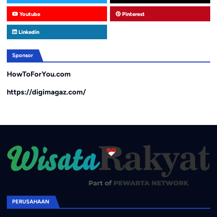
Youtube
Pinterest
Linkedin
Sponsor
HowToForYou.com
https://digimagaz.com/
PERUSAHAAN