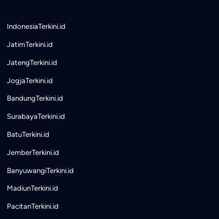
IndonesiaTerkini.id
JatimTerkini.id
JatengTerkini.id
JogjaTerkini.id
BandungTerkini.id
SurabayaTerkini.id
BatuTerkini.id
JemberTerkini.id
BanyuwangiTerkini.id
MadiunTerkini.id
PacitanTerkini.id