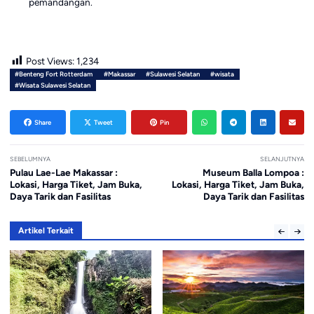
pemandangan.
Post Views:
1,234
#Benteng Fort Rotterdam
#Makassar
#Sulawesi Selatan
#wisata
#Wisata Sulawesi Selatan
Share
Tweet
Pin
SEBELUMNYA
SELANJUTNYA
Pulau Lae-Lae Makassar :
Museum Balla Lompoa :
Lokasi, Harga Tiket, Jam Buka,
Lokasi, Harga Tiket, Jam Buka,
Daya Tarik dan Fasilitas
Daya Tarik dan Fasilitas
Artikel Terkait