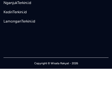
NganjukTerkini.id
KediriTerkini.id
LamonganTerkini.id
Copyright ©
Wisata Rakyat
- 2026