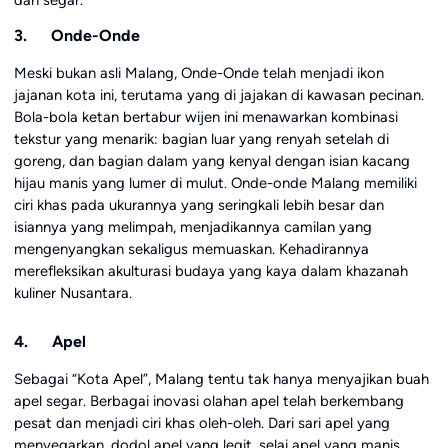
dan segar.
3. Onde-Onde
Meski bukan asli Malang, Onde-Onde telah menjadi ikon
jajanan kota ini, terutama yang di jajakan di kawasan pecinan.
Bola-bola ketan bertabur wijen ini menawarkan kombinasi
tekstur yang menarik: bagian luar yang renyah setelah di
goreng, dan bagian dalam yang kenyal dengan isian kacang
hijau manis yang lumer di mulut. Onde-onde Malang memiliki
ciri khas pada ukurannya yang seringkali lebih besar dan
isiannya yang melimpah, menjadikannya camilan yang
mengenyangkan sekaligus memuaskan. Kehadirannya
merefleksikan akulturasi budaya yang kaya dalam khazanah
kuliner Nusantara.
4. Apel
Sebagai “Kota Apel”, Malang tentu tak hanya menyajikan buah
apel segar. Berbagai inovasi olahan apel telah berkembang
pesat dan menjadi ciri khas oleh-oleh. Dari sari apel yang
menyegarkan, dodol apel yang legit, selai apel yang manis,