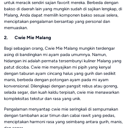
untuk meracik sendiri sajian favorit mereka. Berbeda dengan
bakso di daerah lain yang mungkin sudah di sajikan lengkap, di
Malang, Anda dapat memilih komponen bakso sesuai selera,
menciptakan pengalaman bersantap yang personal dan
memuaskan.
2. Cwie Mie Malang
Bagi sebagian orang, Cwie Mie Malang mungkin terdengar
asing di bandingkan mi ayam pada umumnya. Namun,
hidangan ini adalah permata tersembunyi kuliner Malang yang
patut dicoba. Cwie mie menyajikan mi pipih yang kenyal
dengan taburan ayam cincang halus yang gurih dan sedikit
manis, berbeda dengan potongan ayam pada mi ayam
konvensional. Dilengkapi dengan pangsit rebus atau goreng,
selada segar, dan kuah kaldu terpisah, cwie mie menawarkan
kompleksitas tekstur dan rasa yang unik.
Pengalaman menyantap cwie mie seringkali di sempurnakan
dengan tambahan acar timun dan cabai rawit yang pedas,
menciptakan harmoni rasa yang seimbang antara gurih, manis,