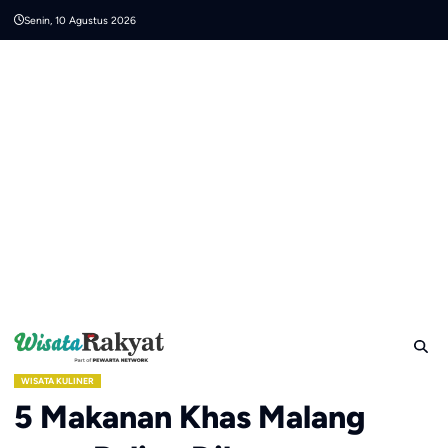
Skip
Senin, 10 Agustus 2026
to
content
WISATA KULINER
5 Makanan Khas Malang