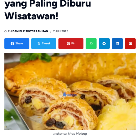
yang Paling Diburu
Wisatawan!
OLEH
DANIEL FITROTIRRAHMAN
7 JULI 2025
Share
Tweet
Pin
makanan khas Malang