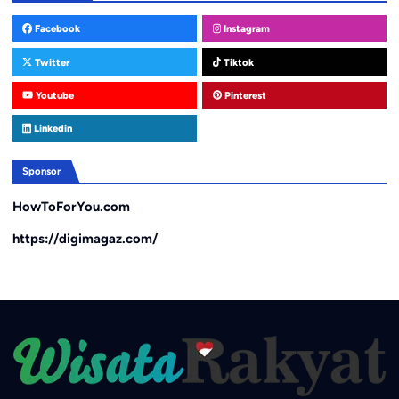
Facebook
Instagram
Twitter
Tiktok
Youtube
Pinterest
Linkedin
Sponsor
HowToForYou.com
https://digimagaz.com/