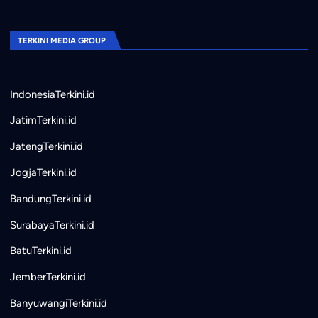
TERKINI MEDIA GROUP
IndonesiaTerkini.id
JatimTerkini.id
JatengTerkini.id
JogjaTerkini.id
BandungTerkini.id
SurabayaTerkini.id
BatuTerkini.id
JemberTerkini.id
BanyuwangiTerkini.id