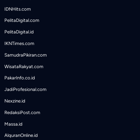
IDNHits.com
PelitaDigital.com
PelitaDigital.id
IKNTimes.com
SamudraPikiran.com
WisataRakyat.com
PakarInfo.co.id
JadiProfesional.com
Nexzine.id
RedaksiPost.com
Massa.id
AlquranOnline.id