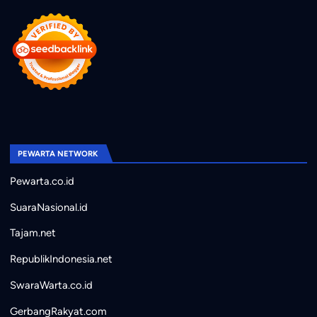
PEWARTA NETWORK
Pewarta.co.id
SuaraNasional.id
Tajam.net
RepublikIndonesia.net
SwaraWarta.co.id
GerbangRakyat.com