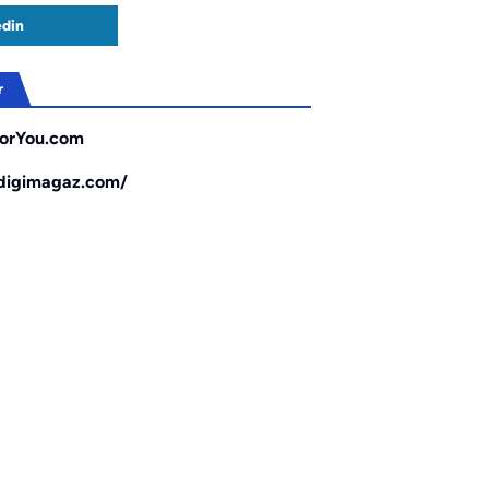
edin
r
orYou.com
/digimagaz.com/