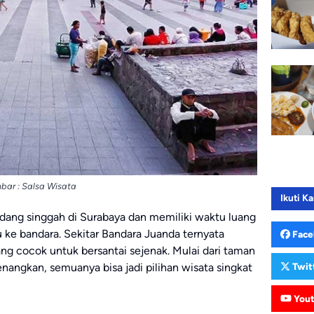
ar : Salsa Wisata
Ikuti Ka
dang singgah di Surabaya dan memiliki waktu luang
ke bandara. Sekitar Bandara Juanda ternyata
Face
g cocok untuk bersantai sejenak. Mulai dari taman
ngkan, semuanya bisa jadi pilihan wisata singkat
Twit
You