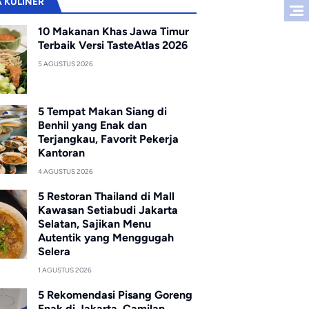
A KULINER
10 Makanan Khas Jawa Timur
Terbaik Versi TasteAtlas 2026
5 AGUSTUS 2026
5 Tempat Makan Siang di
Benhil yang Enak dan
Terjangkau, Favorit Pekerja
Kantoran
4 AGUSTUS 2026
5 Restoran Thailand di Mall
Kawasan Setiabudi Jakarta
Selatan, Sajikan Menu
Autentik yang Menggugah
Selera
1 AGUSTUS 2026
5 Rekomendasi Pisang Goreng
Enak di Jakarta, Camilan