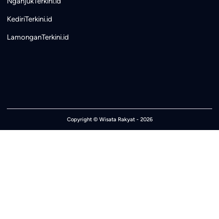
NganjukTerkini.id
KediriTerkini.id
LamonganTerkini.id
Copyright ©
Wisata Rakyat
- 2026