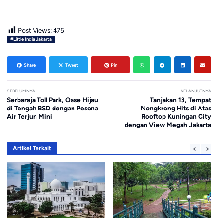
Post Views:
475
#Little India Jakarta
Share
Tweet
Pin
SEBELUMNYA
SELANJUTNYA
Serbaraja Toll Park, Oase Hijau
Tanjakan 13, Tempat
di Tengah BSD dengan Pesona
Nongkrong Hits di Atas
Air Terjun Mini
Rooftop Kuningan City
dengan View Megah Jakarta
Artikel Terkait