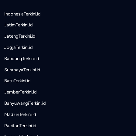
IndonesiaTerkini.id
JatimTerkini.id
JatengTerkini.id
JogjaTerkini.id
BandungTerkini.id
SurabayaTerkini.id
BatuTerkini.id
JemberTerkini.id
BanyuwangiTerkini.id
MadiunTerkini.id
PacitanTerkini.id