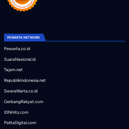
PEWARTA NETWORK
Pewarta.co.id
SuaraNasional.id
Tajam.net
RepublikIndonesia.net
SwaraWarta.co.id
GerbangRakyat.com
IDNHits.com
PelitaDigital.com