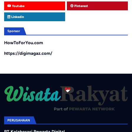
Youtube
Pinterest
Linkedin
Sponsor
HowToForYou.com
https://digimagaz.com/
PERUSAHAAN
PT Kolaborasi Pewarta Digital