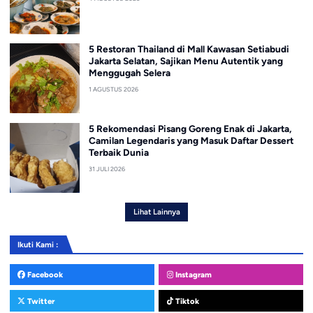
5 Restoran Thailand di Mall Kawasan Setiabudi
Jakarta Selatan, Sajikan Menu Autentik yang
Menggugah Selera
1 AGUSTUS 2026
5 Rekomendasi Pisang Goreng Enak di Jakarta,
Camilan Legendaris yang Masuk Daftar Dessert
Terbaik Dunia
31 JULI 2026
Lihat Lainnya
Ikuti Kami :
Facebook
Instagram
Twitter
Tiktok