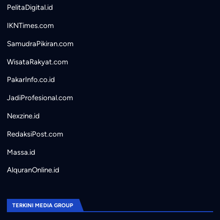
PelitaDigital.id
IKNTimes.com
SamudraPikiran.com
WisataRakyat.com
PakarInfo.co.id
JadiProfesional.com
Nexzine.id
RedaksiPost.com
Massa.id
AlquranOnline.id
TERKINI MEDIA GROUP