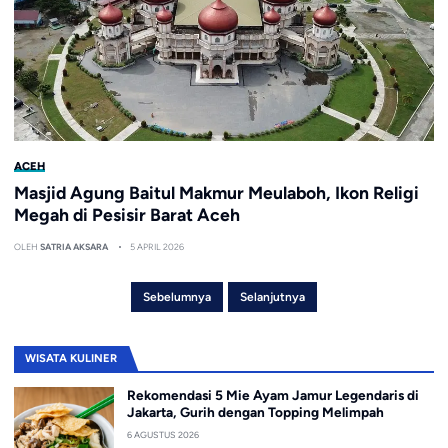
ACEH
Masjid Agung Baitul Makmur Meulaboh, Ikon Religi
Megah di Pesisir Barat Aceh
OLEH
SATRIA AKSARA
5 APRIL 2026
Sebelumnya
Selanjutnya
WISATA KULINER
Rekomendasi 5 Mie Ayam Jamur Legendaris di
Jakarta, Gurih dengan Topping Melimpah
6 AGUSTUS 2026