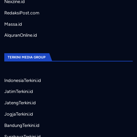
Nexzine.id
RedaksiPost.com
Massa.id
AlquranOnline.id
TERKINI MEDIA GROUP
IndonesiaTerkini.id
JatimTerkini.id
JatengTerkini.id
JogjaTerkini.id
BandungTerkini.id
SurabayaTerkini.id