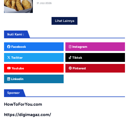
31 JULI 2026
Lihat Lainnya
Ikuti Kami :
Facebook
Instagram
Twitter
Tiktok
Youtube
Pinterest
Linkedin
Sponsor
HowToForYou.com
https://digimagaz.com/