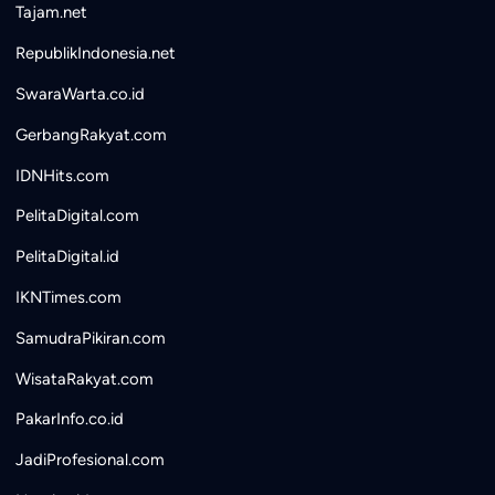
Tajam.net
RepublikIndonesia.net
SwaraWarta.co.id
GerbangRakyat.com
IDNHits.com
PelitaDigital.com
PelitaDigital.id
IKNTimes.com
SamudraPikiran.com
WisataRakyat.com
PakarInfo.co.id
JadiProfesional.com