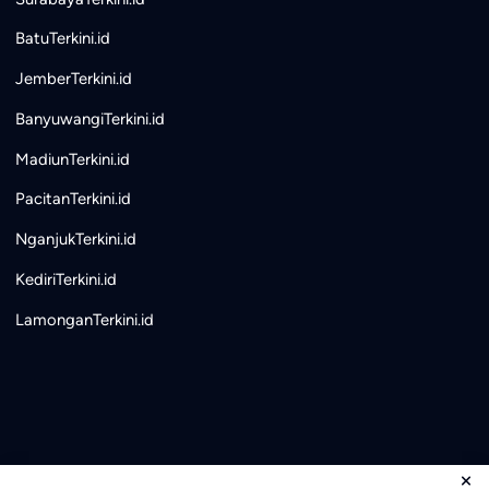
BatuTerkini.id
JemberTerkini.id
BanyuwangiTerkini.id
MadiunTerkini.id
PacitanTerkini.id
NganjukTerkini.id
KediriTerkini.id
LamonganTerkini.id