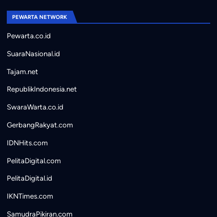
PEWARTA NETWORK
Pewarta.co.id
SuaraNasional.id
Tajam.net
RepublikIndonesia.net
SwaraWarta.co.id
GerbangRakyat.com
IDNHits.com
PelitaDigital.com
PelitaDigital.id
IKNTimes.com
SamudraPikiran.com