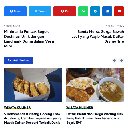
Share
Tweet
Pin
SEBELUMNYA
SELANJUTNYA
Minimania Puncak Bogor,
Banda Neira, Surga Bawah
Destinasi Unik dengan
Laut yang Wajib Masuk Daftar
Landmark Dunia dalam Versi
Diving Trip
Mini
Artikel Terkait
WISATA KULINER
WISATA KULINER
Daftar Menu dan Harga Warung Mak
Rekomendasi 5 Mie Ayam Jamur
Beng Bali, Kuliner Ikan Legendaris
Legendaris di Jakarta, Gurih dengan
Sejak 1941
Topping Melimpah