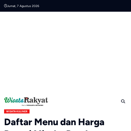
Skip
Jumat, 7 Agustus 2026
to
content
WISATA KULINER
Daftar Menu dan Harga