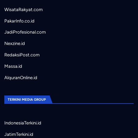
WisataRakyat.com
PakarInfo.co.id
JadiProfesional.com
Nexzine.id
RedaksiPost.com
Massa.id
AlquranOnline.id
TERKINI MEDIA GROUP
IndonesiaTerkini.id
JatimTerkini.id