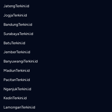
JatengTerkini.id
JogjaTerkini.id
BandungTerkini.id
SurabayaTerkini.id
BatuTerkini.id
JemberTerkini.id
BanyuwangiTerkini.id
MadiunTerkini.id
PacitanTerkini.id
NganjukTerkini.id
KediriTerkini.id
LamonganTerkini.id