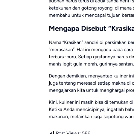
adonan harus terus di aduk tanpa henti
ketekunan dan gotong royong, di mana s
membahu untuk mencapai tujuan bersa
Mengapa Disebut “Krasik
Nama “Krasikan” sendiri di perkirakan be
“merasakan”. Hal ini mengacu pada cara
terburu-buru. Setiap gigitannya harus d
manis legit gula merah, gurihnya santan
Dengan demikian, menyantap kuliner in
juga tentang meresapi setiap makna di d
mengajarkan kita untuk menghargai pro
Kini, kuliner ini masih bisa di temukan d
Ketika Anda mencicipinya, ingatlah ba
makanan, melainkan juga sepotong wari
Post Views:
586