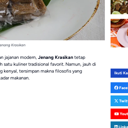
enang Krasikan
n jajanan modern,
Jenang Krasikan
tetap
satu kuliner tradisional favorit. Namun, jauh di
ng kenyal, tersimpan makna filosofis yang
Ikuti Ka
kadar makanan.
Face
Twit
You
Link