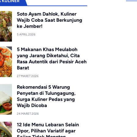
A KULINER
Soto Ayam Dahlok, Kuliner
Wajib Coba Saat Berkunjung
ke Jember!
5 APRIL 2026
5 Makanan Khas Meulaboh
yang Jarang Diketahui, Cita
Rasa Autentik dari Pesisir Aceh
Barat
27 MARET 2026
Rekomendasi 5 Warung
Penyetan di Tulungagung,
Surga Kuliner Pedas yang
Wajib Dicoba
24 MARET 2026
12 Ide Menu Lebaran Selain
Opor, Pilihan Variatif agar
Sajian Tidak Monoton