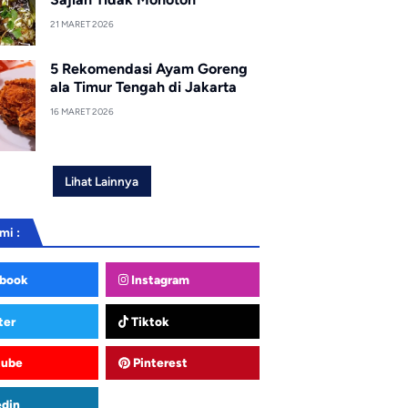
21 MARET 2026
5 Rekomendasi Ayam Goreng
ala Timur Tengah di Jakarta
16 MARET 2026
Lihat Lainnya
mi :
book
Instagram
ter
Tiktok
tube
Pinterest
edin