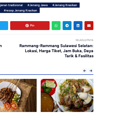
janan tradisional
#Jenang Jawa
#Jenang Krasikan
#resep Jenang Krasikan
Pin
SELANJUTNYA
n
Rammang-Rammang Sulawesi Selatan:
Lokasi, Harga Tiket, Jam Buka, Daya
Tarik & Fasilitas