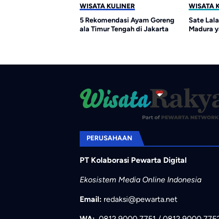
KULINER
WISATA KULINER
WISATA 
enu Lebaran Selain
5 Rekomendasi Ayam Goreng
Sate Lala
ihan Variatif agar
ala Timur Tengah di Jakarta
Madura y
idak Monoton
PERUSAHAAN
PT Kolaborasi Pewarta Digital
Ekosistem Media Online Indonesia
Email:
redaksi@pewarta.net
WA:
0812 9000 7751
/
0812 9000 775