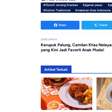
#filosofi Jenang Krasikan
#jajanan pasar.
#ja
#Kuliner Tradisional
#makanan khas Indonesia.
Share
Tweet
SEBELUMNYA
Kerupuk Palung, Camilan Khas Nelaya
yang Kini Jadi Favorit Anak Muda!
Artikel Terkait