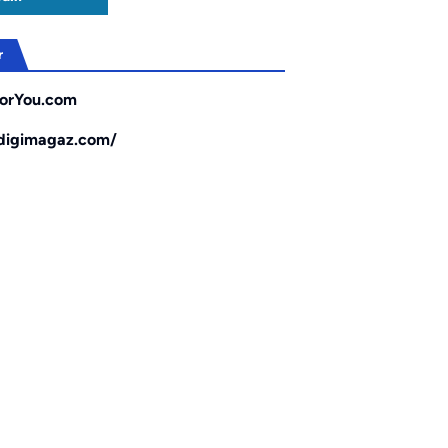
r
orYou.com
/digimagaz.com/