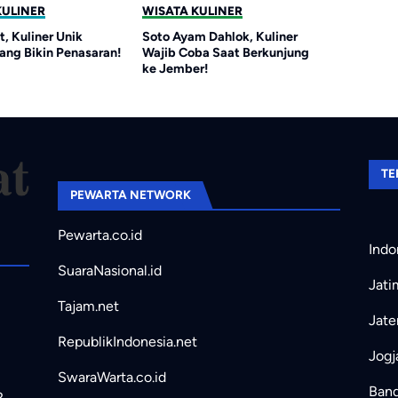
KULINER
WISATA KULINER
t, Kuliner Unik
Soto Ayam Dahlok, Kuliner
ang Bikin Penasaran!
Wajib Coba Saat Berkunjung
ke Jember!
TE
PEWARTA NETWORK
Pewarta.co.id
Indo
SuaraNasional.id
Jati
Tajam.net
Jate
RepublikIndonesia.net
Jogj
SwaraWarta.co.id
Band
2