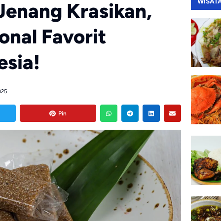
WISAT
Jenang Krasikan,
onal Favorit
esia!
025
Pin