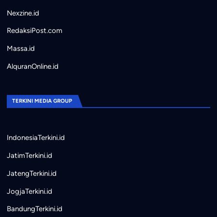
Nexzine.id
RedaksiPost.com
Massa.id
AlquranOnline.id
TERKINI MEDIA GROUP
IndonesiaTerkini.id
JatimTerkini.id
JatengTerkini.id
JogjaTerkini.id
BandungTerkini.id