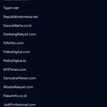
Tajam.net
RepublikIndonesia.net
SwaraWarta.co.id
GerbangRakyat.com
IDNHits.com
PelitaDigital.com
PelitaDigital.id
IKNTimes.com
SamudraPikiran.com
WisataRakyat.com
PakarInfo.co.id
JadiProfesional.com