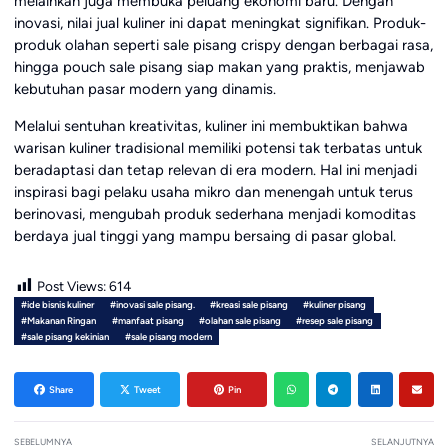
melainkan juga membuka peluang ekonomi baru. Dengan
inovasi, nilai jual kuliner ini dapat meningkat signifikan. Produk-
produk olahan seperti sale pisang crispy dengan berbagai rasa,
hingga pouch sale pisang siap makan yang praktis, menjawab
kebutuhan pasar modern yang dinamis.
Melalui sentuhan kreativitas, kuliner ini membuktikan bahwa
warisan kuliner tradisional memiliki potensi tak terbatas untuk
beradaptasi dan tetap relevan di era modern. Hal ini menjadi
inspirasi bagi pelaku usaha mikro dan menengah untuk terus
berinovasi, mengubah produk sederhana menjadi komoditas
berdaya jual tinggi yang mampu bersaing di pasar global.
Post Views:
614
#ide bisnis kuliner
#inovasi sale pisang.
#kreasi sale pisang
#kuliner pisang
#Makanan Ringan
#manfaat pisang
#olahan sale pisang
#resep sale pisang
#sale pisang kekinian
#sale pisang modern
Share
Tweet
Pin
SEBELUMNYA
SELANJUTNYA