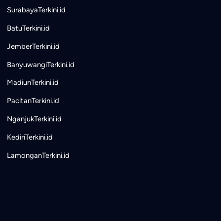
SurabayaTerkini.id
BatuTerkini.id
JemberTerkini.id
BanyuwangiTerkini.id
MadiunTerkini.id
PacitanTerkini.id
NganjukTerkini.id
KediriTerkini.id
LamonganTerkini.id