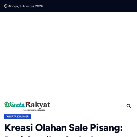
Skip
Minggu, 9 Agustus 2026
to
content
WISATA KULINER
Kreasi Olahan Sale Pisang: