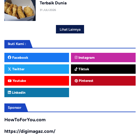
Terbaik Dunia
31 JULI 2026
Lihat Lainnya
Ikuti Kami :
Facebook
Instagram
Twitter
Tiktok
Youtube
Pinterest
Linkedin
Sponsor
HowToForYou.com
https://digimagaz.com/