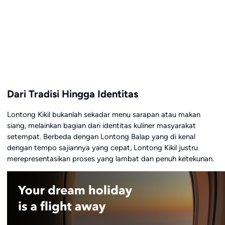
Dari Tradisi Hingga Identitas
Lontong Kikil bukanlah sekadar menu sarapan atau makan
siang, melainkan bagian dari identitas kuliner masyarakat
setempat. Berbeda dengan Lontong Balap yang di kenal
dengan tempo sajiannya yang cepat, Lontong Kikil justru
merepresentasikan proses yang lambat dan penuh ketekunan.