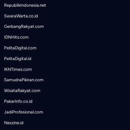
RepublikIndonesia.net
SwaraWarta.co.id
GerbangRakyat.com
IDNHits.com
PelitaDigital.com
PelitaDigital.id
IKNTimes.com
SamudraPikiran.com
WisataRakyat.com
PakarInfo.co.id
JadiProfesional.com
Nexzine.id