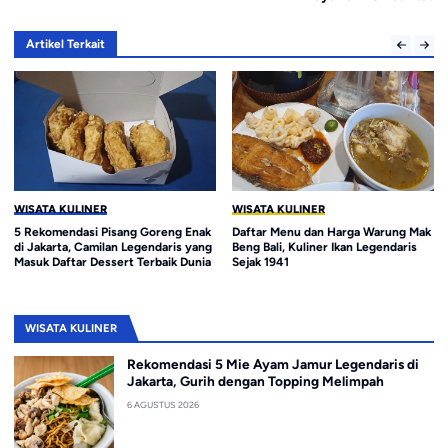
Artikel Terkait
WISATA KULINER
WISATA KULINER
5 Rekomendasi Pisang Goreng Enak
Daftar Menu dan Harga Warung Mak
di Jakarta, Camilan Legendaris yang
Beng Bali, Kuliner Ikan Legendaris
Masuk Daftar Dessert Terbaik Dunia
Sejak 1941
WISATA KULINER
Rekomendasi 5 Mie Ayam Jamur Legendaris di
Jakarta, Gurih dengan Topping Melimpah
6 AGUSTUS 2026