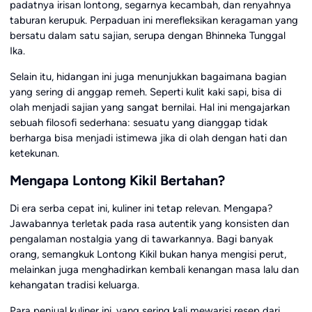
padatnya irisan lontong, segarnya kecambah, dan renyahnya
taburan kerupuk. Perpaduan ini merefleksikan keragaman yang
bersatu dalam satu sajian, serupa dengan Bhinneka Tunggal
Ika.
Selain itu, hidangan ini juga menunjukkan bagaimana bagian
yang sering di anggap remeh. Seperti kulit kaki sapi, bisa di
olah menjadi sajian yang sangat bernilai. Hal ini mengajarkan
sebuah filosofi sederhana: sesuatu yang dianggap tidak
berharga bisa menjadi istimewa jika di olah dengan hati dan
ketekunan.
Mengapa Lontong Kikil Bertahan?
Di era serba cepat ini, kuliner ini tetap relevan. Mengapa?
Jawabannya terletak pada rasa autentik yang konsisten dan
pengalaman nostalgia yang di tawarkannya. Bagi banyak
orang, semangkuk Lontong Kikil bukan hanya mengisi perut,
melainkan juga menghadirkan kembali kenangan masa lalu dan
kehangatan tradisi keluarga.
Para penjual kuliner ini, yang sering kali mewarisi resep dari