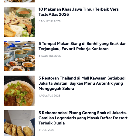
10 Makanan Khas Jawa Timur Terbaik Versi
TasteAtlas 2026
5 AGUSTUS 2026
5 Tempat Makan Siang di Benhil yang Enak dan
Terjangkau, Favorit Pekerja Kantoran
4 AGUSTUS 2026
5 Restoran Thailand di Mall Kawasan Setiabudi
Jakarta Selatan, Sajikan Menu Autentik yang
Menggugah Selera
1 AGUSTUS 2026
5 Rekomendasi Pisang Goreng Enak di Jakarta,
Camilan Legendaris yang Masuk Daftar Dessert
Terbaik Dunia
31 JULI 2026