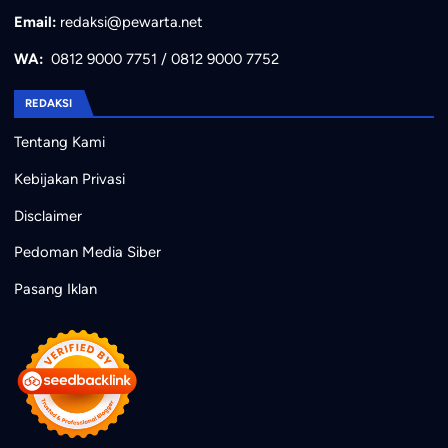
Email:
redaksi@pewarta.net
WA:
0812 9000 7751
/
0812 9000 7752
REDAKSI
Tentang Kami
Kebijakan Privasi
Disclaimer
Pedoman Media Siber
Pasang Iklan