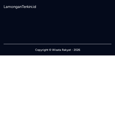
LamonganTerkini.id
Copyright ©
Wisata Rakyat
- 2026