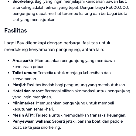
Snorkeling
: Bagi yang ingin menjelajahi keindahan bawah laut,
snorkeling adalah pilihan yang tepat. Dengan biaya Rp600.000,
pengunjung dapat melihat terumbu karang dan berbagai biota
laut yang menakjubkan.
Fasilitas
Lagoi Bay dilengkapi dengan berbagai fasilitas untuk
mendukung kenyamanan pengunjung, antara lain:
Area parkir
: Memudahkan pengunjung yang membawa
kendaraan pribadi.
Toilet umum
: Tersedia untuk menjaga kebersihan dan
kenyamanan.
Masjid
: Fasilitas ibadah bagi pengunjung yang membutuhkan.
Hotel dan resort
: Berbagai pilihan akomodasi untuk pengunjung
yang ingin menginap.
Minimarket
: Memudahkan pengunjung untuk membeli
kebutuhan sehari-hari.
Mesin ATM
: Tersedia untuk memudahkan transaksi keuangan.
Penyewaan wahana
: Seperti jetski, banana boat, dan paddle
boat, serta jasa snorkeling.