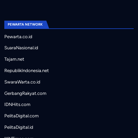
PEWARTA NETWORK
Pewarta.co.id
SuaraNasional.id
Tajam.net
RepublikIndonesia.net
SwaraWarta.co.id
GerbangRakyat.com
IDNHits.com
PelitaDigital.com
PelitaDigital.id