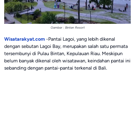
Gambar : Bintan Resort
Wisatarakyat.com
-Pantai Lagoi, yang lebih dikenal
dengan sebutan Lagoi Bay, merupakan salah satu permata
tersembunyi di Pulau Bintan, Kepulauan Riau. Meskipun
belum banyak dikenal oleh wisatawan, keindahan pantai ini
sebanding dengan pantai-pantai terkenal di Bali.