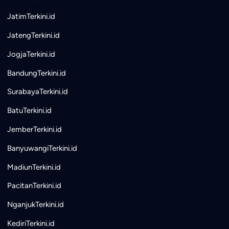
JatimTerkini.id
JatengTerkini.id
JogjaTerkini.id
BandungTerkini.id
SurabayaTerkini.id
BatuTerkini.id
JemberTerkini.id
BanyuwangiTerkini.id
MadiunTerkini.id
PacitanTerkini.id
NganjukTerkini.id
KediriTerkini.id