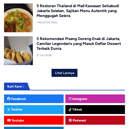
5 Restoran Thailand di Mall Kawasan Setiabudi
Jakarta Selatan, Sajikan Menu Autentik yang
Menggugah Selera
1 AGUSTUS 2026
5 Rekomendasi Pisang Goreng Enak di Jakarta,
Camilan Legendaris yang Masuk Daftar Dessert
Terbaik Dunia
31 JULI 2026
Lihat Lainnya
Ikuti Kami :
Facebook
Instagram
Twitter
Tiktok
Youtube
Pinterest