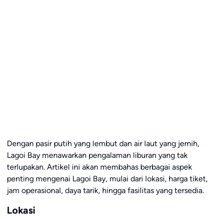
Dengan pasir putih yang lembut dan air laut yang jernih,
Lagoi Bay menawarkan pengalaman liburan yang tak
terlupakan. Artikel ini akan membahas berbagai aspek
penting mengenai Lagoi Bay, mulai dari lokasi, harga tiket,
jam operasional, daya tarik, hingga fasilitas yang tersedia.
Lokasi