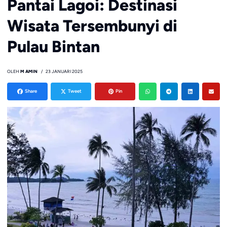
Pantai Lagoi: Destinasi
Wisata Tersembunyi di
Pulau Bintan
OLEH
M AMIN
23 JANUARI 2025
Share
Tweet
Pin