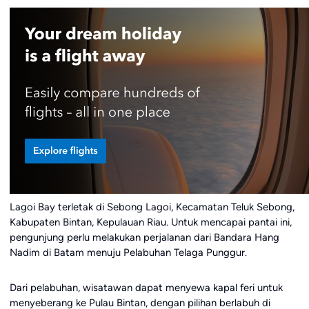
Lagoi Bay terletak di Sebong Lagoi, Kecamatan Teluk Sebong,
Kabupaten Bintan, Kepulauan Riau. Untuk mencapai pantai ini,
pengunjung perlu melakukan perjalanan dari Bandara Hang
Nadim di Batam menuju Pelabuhan Telaga Punggur.
Dari pelabuhan, wisatawan dapat menyewa kapal feri untuk
menyeberang ke Pulau Bintan, dengan pilihan berlabuh di