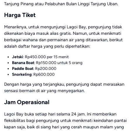
Tanjung Pinang atau Pelabuhan Bulan Linggi Tanjung Uban.
Harga Tiket
Menariknya, untuk mengunjungi Lagoi Bay, pengunjung tidak
dikenakan biaya masuk alias gratis. Namun, untuk menikmati
berbagai wahana dan permainan air yang ditawarkan, berikut
adalah daftar harga yang perlu diperhatikan:
Jetski
: Rp450.000 per 15 menit
Banana Boat
: Rp150.000 untuk 5 orang
Paddle Boat
: Rp200.000
Snorkeling
: Rp600.000
Dengan harga yang terjangkau, pengunjung dapat merasakan
sensasi bermain di air yang menyegarkan.
Jam Operasional
Lagoi Bay buka setiap hari selama 24 jam. Ini memberikan
fleksibilitas bagi pengunjung untuk menikmati keindahan pantai
kapan saja, baik di siang hari yang cerah maupun malam yang