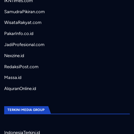
IKNTimes.com
SamudraPikiran.com
WisataRakyat.com
PakarInfo.co.id
JadiProfesional.com
Nexzine.id
RedaksiPost.com
Massa.id
AlquranOnline.id
TERKINI MEDIA GROUP
IndonesiaTerkini.id