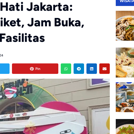
WISAT
ati Jakarta:
iket, Jam Buka,
Fasilitas
24
Pin