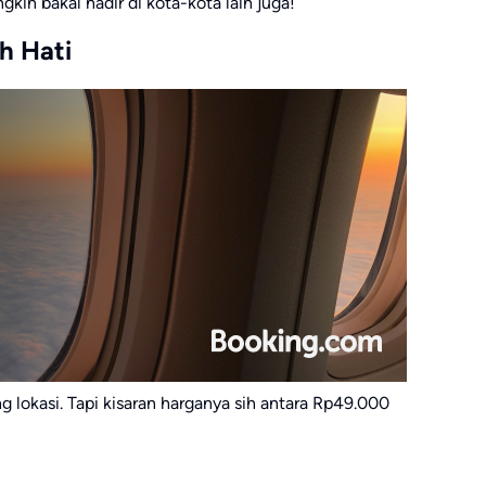
in bakal hadir di kota-kota lain juga!
h Hati
g lokasi. Tapi kisaran harganya sih antara Rp49.000