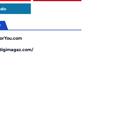
edin
r
orYou.com
/digimagaz.com/