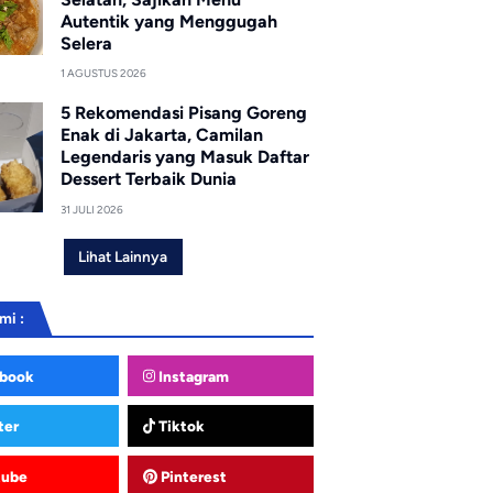
Autentik yang Menggugah
Selera
1 AGUSTUS 2026
5 Rekomendasi Pisang Goreng
Enak di Jakarta, Camilan
Legendaris yang Masuk Daftar
Dessert Terbaik Dunia
31 JULI 2026
Lihat Lainnya
mi :
book
Instagram
ter
Tiktok
tube
Pinterest