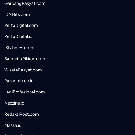
GerbangRakyat.com
IDNHits.com
PelitaDigital.com
PelitaDigital.id
IKNTimes.com
SamudraPikiran.com
WisataRakyat.com
PakarInfo.co.id
JadiProfesional.com
Nexzine.id
RedaksiPost.com
Massa.id