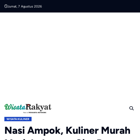
Skip
Jumat, 7 Agustus 2026
to
content
WISATA KULINER
Nasi Ampok, Kuliner Murah