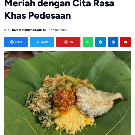
Meriah dengan Cita Rasa
Khas Pedesaan
OLEH
DANIEL FITROTIRRAHMAN
17 JULI 2025
Share
Tweet
Pin