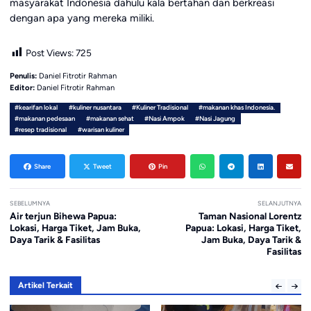
masyarakat Indonesia dahulu kala bertahan dan berkreasi
dengan apa yang mereka miliki.
Post Views:
725
Penulis:
Daniel Fitrotir Rahman
Editor:
Daniel Fitrotir Rahman
#kearifan lokal
#kuliner nusantara
#Kuliner Tradisional
#makanan khas Indonesia.
#makanan pedesaan
#makanan sehat
#Nasi Ampok
#Nasi Jagung
#resep tradisional
#warisan kuliner
Share
Tweet
Pin
SEBELUMNYA
SELANJUTNYA
Air terjun Bihewa Papua:
Taman Nasional Lorentz
Lokasi, Harga Tiket, Jam Buka,
Papua: Lokasi, Harga Tiket,
Daya Tarik & Fasilitas
Jam Buka, Daya Tarik &
Fasilitas
Artikel Terkait