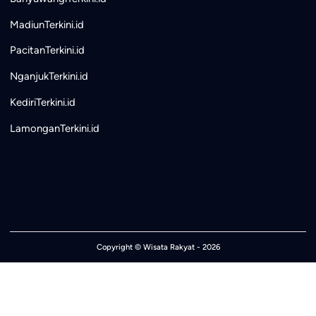
MadiunTerkini.id
PacitanTerkini.id
NganjukTerkini.id
KediriTerkini.id
LamonganTerkini.id
Copyright ©
Wisata Rakyat
- 2026