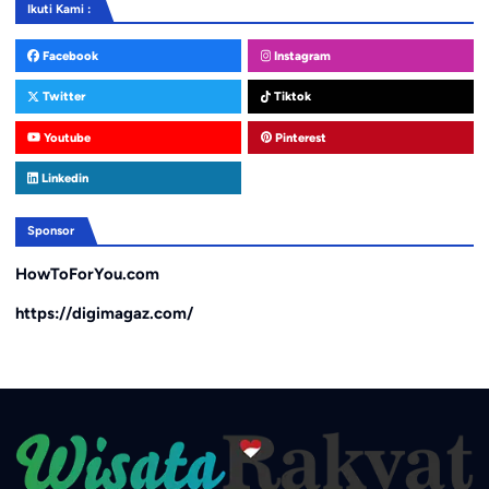
Ikuti Kami :
Facebook
Instagram
Twitter
Tiktok
Youtube
Pinterest
Linkedin
Sponsor
HowToForYou.com
https://digimagaz.com/