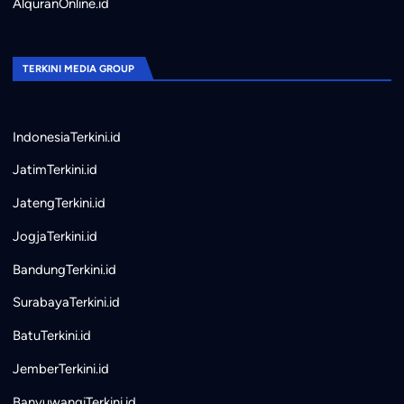
AlquranOnline.id
TERKINI MEDIA GROUP
IndonesiaTerkini.id
JatimTerkini.id
JatengTerkini.id
JogjaTerkini.id
BandungTerkini.id
SurabayaTerkini.id
BatuTerkini.id
JemberTerkini.id
BanyuwangiTerkini.id