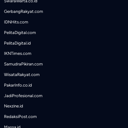
SwaraWarta.co.id
GerbangRakyat.com
IDNHits.com
PelitaDigital.com
PelitaDigital.id
IKNTimes.com
SamudraPikiran.com
WisataRakyat.com
PakarInfo.co.id
JadiProfesional.com
Nexzine.id
RedaksiPost.com
Massa.id