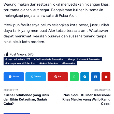
Warung makan dan restoran lokal menyediakan hidangan khas,
terutama olahan laut segar. Pengalaman kuliner ini semakin
melengkapi perjalanan wisata di Pulau Alor.
Meskipun fasilitasnya belum selengkap kota besar, justru inilah
daya tarik yang membuat Alor tetap terasa alami. Wisatawan
dapat menikmati keaslian budaya dan suasana tenang tanpa
hiruk pikuk kota modern.
Post Views:
676
#daya tarik wisata NTT
#fasilitas wisata Pulau Alor .
#harga tiket masuk Pulau Alor
#jam operasional Pulau Alor
#lokasi Pulau Alor
#Pulau Alor
Share
Tweet
Pin
SEBELUMNYA
SELANJUTNYA
Kuliner Situbondo yang Unik
Nasi Sodu: Kuliner Tradisional
dan Bikin Ketagihan, Sudah
Khas Maluku yang Wajib Kamu
Coba?
Coba!