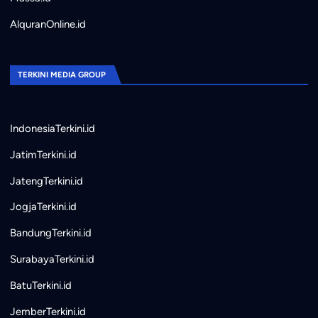
AlquranOnline.id
TERKINI MEDIA GROUP
IndonesiaTerkini.id
JatimTerkini.id
JatengTerkini.id
JogjaTerkini.id
BandungTerkini.id
SurabayaTerkini.id
BatuTerkini.id
JemberTerkini.id