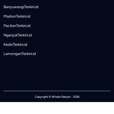
BanyuwangiTerkini.id
MadiunTerkini.id
PacitanTerkini.id
NganjukTerkini.id
KediriTerkini.id
LamonganTerkini.id
Copyright ©
Wisata Rakyat
- 2026