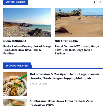
Artikel Terkait
 TENGGARA
NUSA TENGGARA
NUSA T
 Lasiana Kupang: Lokasi, Harga
Pantai Oetune NTT: Lokasi, Harga
Pantai 
 Jam Buka, Daya Tarik &
Tiket, Jam Buka, Daya Tarik &
Wisata 
tas
Fasilitas
Teluk y
WISATA KULINER
Rekomendasi 5 Mie Ayam Jamur Legendaris di
Jakarta, Gurih dengan Topping Melimpah
6 AGUSTUS 2026
10 Makanan Khas Jawa Timur Terbaik Versi
TasteAtlas 2026