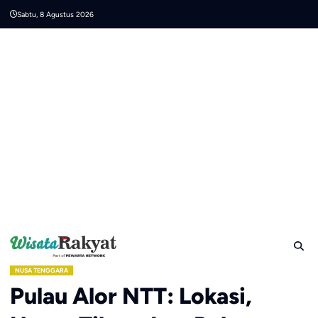
Skip
Sabtu, 8 Agustus 2026
to
content
NUSA TENGGARA
Pulau Alor NTT: Lokasi,