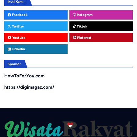
Ikuti Kami :
Facebook
Instagram
Twitter
Tiktok
Youtube
Pinterest
Linkedin
Sponsor
HowToForYou.com
https://digimagaz.com/