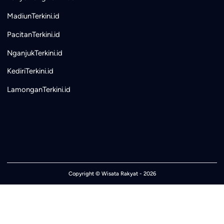
MadiunTerkini.id
PacitanTerkini.id
NganjukTerkini.id
KediriTerkini.id
LamonganTerkini.id
Copyright ©
Wisata Rakyat
- 2026