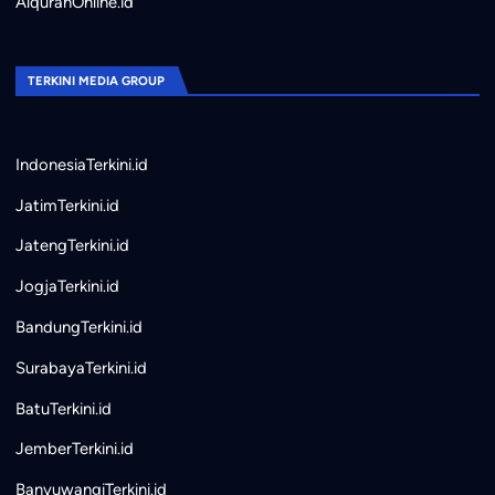
AlquranOnline.id
TERKINI MEDIA GROUP
IndonesiaTerkini.id
JatimTerkini.id
JatengTerkini.id
JogjaTerkini.id
BandungTerkini.id
SurabayaTerkini.id
BatuTerkini.id
JemberTerkini.id
BanyuwangiTerkini.id