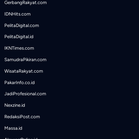
GerbangRakyat.com
IDNHits.com
PelitaDigital.com
PelitaDigital.id
IKNTimes.com
SamudraPikiran.com
WisataRakyat.com
PakarInfo.co.id
JadiProfesional.com
Nexzine.id
RedaksiPost.com
Massa.id