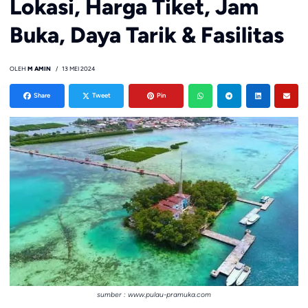
Lokasi, Harga Tiket, Jam
Buka, Daya Tarik & Fasilitas
OLEH
M AMIN
13 MEI 2024
Share
Tweet
Pin
sumber : www.pulau-pramuka.com