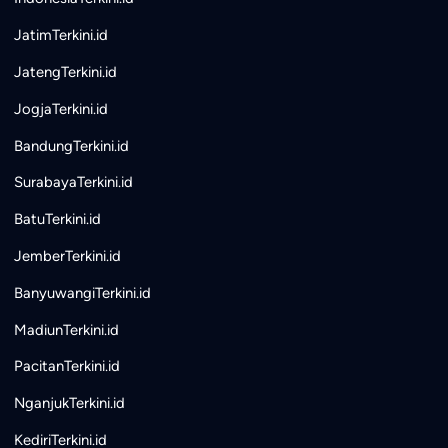
JatimTerkini.id
JatengTerkini.id
JogjaTerkini.id
BandungTerkini.id
SurabayaTerkini.id
BatuTerkini.id
JemberTerkini.id
BanyuwangiTerkini.id
MadiunTerkini.id
PacitanTerkini.id
NganjukTerkini.id
KediriTerkini.id