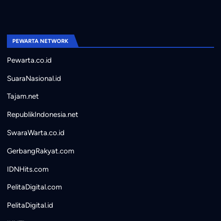
PEWARTA NETWORK
Pewarta.co.id
SuaraNasional.id
Tajam.net
RepublikIndonesia.net
SwaraWarta.co.id
GerbangRakyat.com
IDNHits.com
PelitaDigital.com
PelitaDigital.id