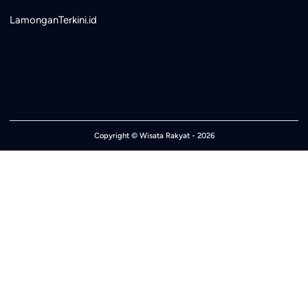
LamonganTerkini.id
Copyright ©
Wisata Rakyat
- 2026