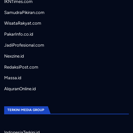
IKNTimes.com
SamudraPikiran.com
WisataRakyat.com
PakarInfo.co.id
JadiProfesional.com
Nexzine.id
RedaksiPost.com
Massa.id
AlquranOnline.id
TERKINI MEDIA GROUP
IndonesiaTerkini.id