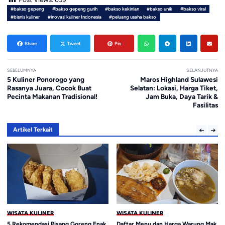
#bakso gepeng
#bakso gepeng gurih
#bakso kekinian
#bakso unik
#bakso viral
#bisnis kuliner
#inovasi kuliner Indonesia
#peluang usaha bakso
Share
Tweet
Pin
SEBELUMNYA
SELANJUTNYA
5 Kuliner Ponorogo yang
Maros Highland Sulawesi
Rasanya Juara, Cocok Buat
Selatan: Lokasi, Harga Tiket,
Pecinta Makanan Tradisional!
Jam Buka, Daya Tarik &
Fasilitas
Artikel Terkait
WISATA KULINER
WISATA KULINER
5 Rekomendasi Pisang Goreng Enak
Daftar Menu dan Harga Warung Mak