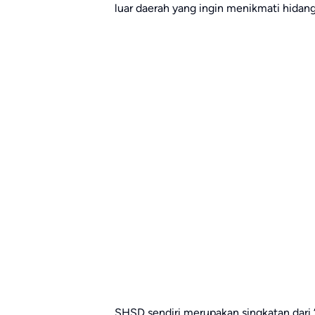
luar daerah yang ingin menikmati hida
SHSD sendiri merupakan singkatan dar