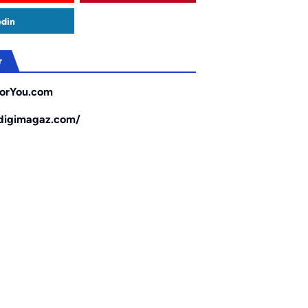
edin
r
orYou.com
/digimagaz.com/