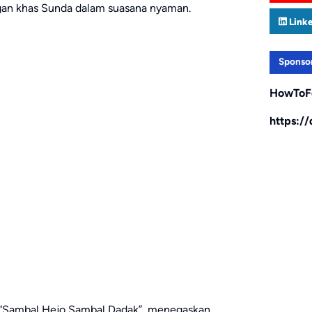
ngan khas Sunda dalam suasana nyaman.
Link
Sponso
HowToF
https:/
i “Sambal Hejo Sambal Dadak”, menegaskan