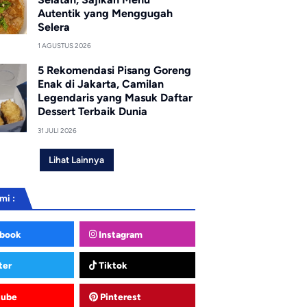
Autentik yang Menggugah
Selera
1 AGUSTUS 2026
5 Rekomendasi Pisang Goreng
Enak di Jakarta, Camilan
Legendaris yang Masuk Daftar
Dessert Terbaik Dunia
31 JULI 2026
Lihat Lainnya
mi :
book
Instagram
ter
Tiktok
tube
Pinterest