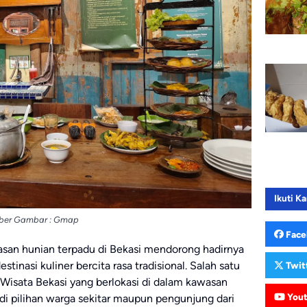
Ikuti Ka
ber Gambar : Gmap
Face
an hunian terpadu di Bekasi mendorong hadirnya
tinasi kuliner bercita rasa tradisional. Salah satu
Twit
Wisata Bekasi yang berlokasi di dalam kawasan
You
adi pilihan warga sekitar maupun pengunjung dari