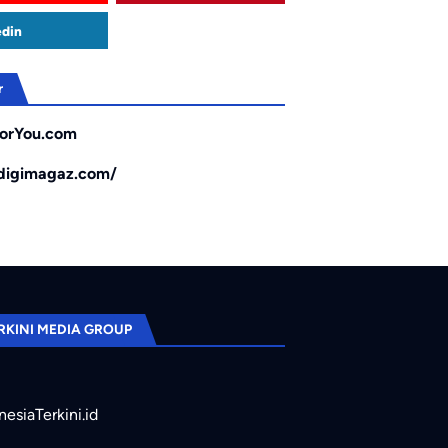
edin
r
orYou.com
/digimagaz.com/
RKINI MEDIA GROUP
nesiaTerkini.id