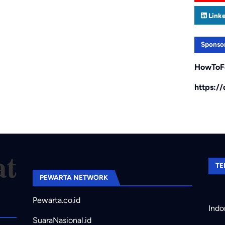
Link
Sponso
HowToF
https:/
TE
PEWARTA NETWORK
Pewarta.co.id
Indo
SuaraNasional.id