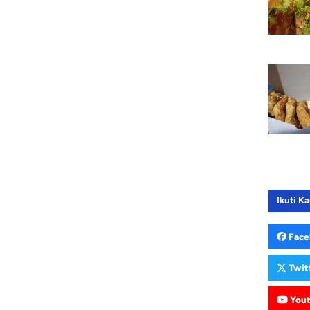
Ikuti Ka
Face
Twit
You