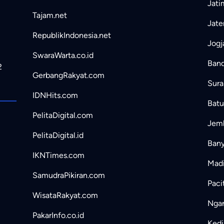
Jati
Tajam.net
Jate
RepublikIndonesia.net
Jogj
SwaraWarta.co.id
Band
2
GerbangRakyat.com
Sura
IDNHits.com
Batu
PelitaDigital.com
Jemb
PelitaDigital.id
Bany
IKNTimes.com
Madi
SamudraPikiran.com
Paci
WisataRakyat.com
Ngan
PakarInfo.co.id
Kedir