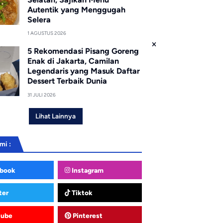
Autentik yang Menggugah
Selera
1 AGUSTUS 2026
5 Rekomendasi Pisang Goreng
Enak di Jakarta, Camilan
Legendaris yang Masuk Daftar
Dessert Terbaik Dunia
31 JULI 2026
Lihat Lainnya
mi :
book
Instagram
ter
Tiktok
tube
Pinterest