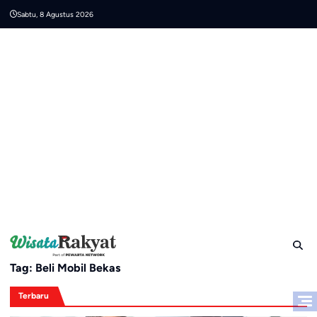
Skip
Sabtu, 8 Agustus 2026
to
content
Tag:
Beli Mobil Bekas
Terbaru