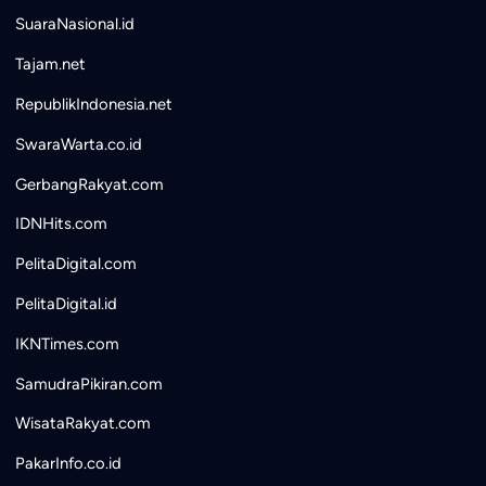
SuaraNasional.id
Tajam.net
RepublikIndonesia.net
SwaraWarta.co.id
GerbangRakyat.com
IDNHits.com
PelitaDigital.com
PelitaDigital.id
IKNTimes.com
SamudraPikiran.com
WisataRakyat.com
PakarInfo.co.id