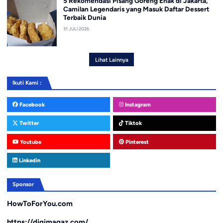
5 Rekomendasi Pisang Goreng Enak di Jakarta,
Camilan Legendaris yang Masuk Daftar Dessert
Terbaik Dunia
31 JULI 2026
Lihat Lainnya
Ikuti Kami :
Facebook
Instagram
Twitter
Tiktok
Youtube
Pinterest
Linkedin
Sponsor
HowToForYou.com
https://digimagaz.com/