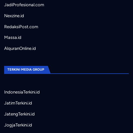
JadiProfesional.com
Nexzine.id
RedaksiPost.com
Massa.id
AlquranOnline.id
TERKINI MEDIA GROUP
IndonesiaTerkini.id
JatimTerkini.id
JatengTerkini.id
JogjaTerkini.id