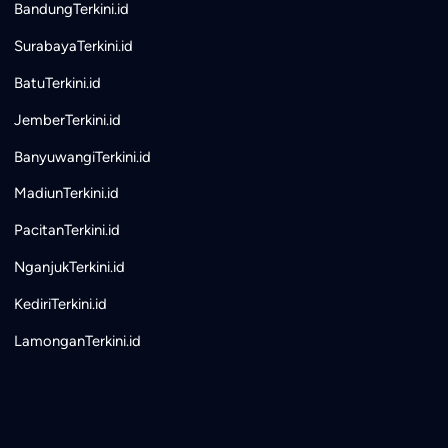
BandungTerkini.id
SurabayaTerkini.id
BatuTerkini.id
JemberTerkini.id
BanyuwangiTerkini.id
MadiunTerkini.id
PacitanTerkini.id
NganjukTerkini.id
KediriTerkini.id
LamonganTerkini.id