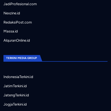
JadiProfesional.com
Nexzine.id
RedaksiPost.com
Massa.id
AlquranOnline.id
TERKINI MEDIA GROUP
IndonesiaTerkini.id
JatimTerkini.id
JatengTerkini.id
JogjaTerkini.id