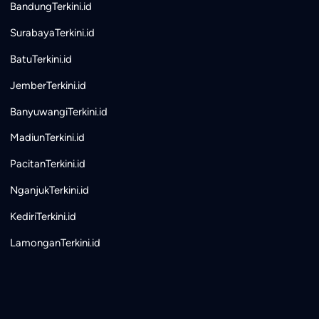
BandungTerkini.id
SurabayaTerkini.id
BatuTerkini.id
JemberTerkini.id
BanyuwangiTerkini.id
MadiunTerkini.id
PacitanTerkini.id
NganjukTerkini.id
KediriTerkini.id
LamonganTerkini.id