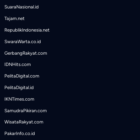
SuaraNasional.id
Tajam.net
RepublikIndonesia.net
SwaraWarta.co.id
GerbangRakyat.com
IDNHits.com
PelitaDigital.com
PelitaDigital.id
IKNTimes.com
SamudraPikiran.com
WisataRakyat.com
PakarInfo.co.id