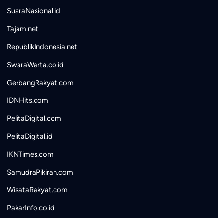
SuaraNasional.id
Tajam.net
RepublikIndonesia.net
SwaraWarta.co.id
GerbangRakyat.com
IDNHits.com
PelitaDigital.com
PelitaDigital.id
IKNTimes.com
SamudraPikiran.com
WisataRakyat.com
PakarInfo.co.id