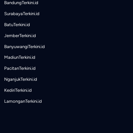
BandungTerkini.id
SurabayaTerkini.id
BatuTerkini.id
JemberTerkini.id
BanyuwangiTerkini.id
MadiunTerkini.id
PacitanTerkini.id
NganjukTerkini.id
KediriTerkini.id
LamonganTerkini.id