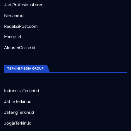
JadiProfesional.com
Nexzine.id
RedaksiPost.com
Massa.id
AlquranOnline.id
TERKINI MEDIA GROUP
IndonesiaTerkini.id
JatimTerkini.id
JatengTerkini.id
JogjaTerkini.id