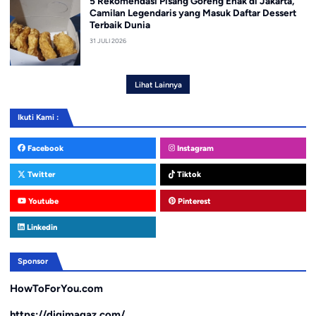
5 Rekomendasi Pisang Goreng Enak di Jakarta,
Camilan Legendaris yang Masuk Daftar Dessert
Terbaik Dunia
31 JULI 2026
Lihat Lainnya
Ikuti Kami :
Facebook
Instagram
Twitter
Tiktok
Youtube
Pinterest
Linkedin
Sponsor
HowToForYou.com
https://digimagaz.com/