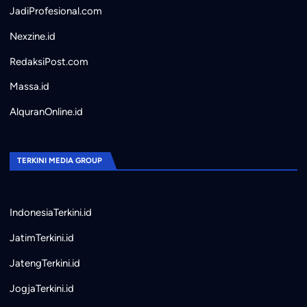
JadiProfesional.com
Nexzine.id
RedaksiPost.com
Massa.id
AlquranOnline.id
TERKINI MEDIA GROUP
IndonesiaTerkini.id
JatimTerkini.id
JatengTerkini.id
JogjaTerkini.id