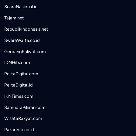
SuaraNasional.id
Tajam.net
RepublikIndonesia.net
SwaraWarta.co.id
GerbangRakyat.com
IDNHits.com
PelitaDigital.com
PelitaDigital.id
IKNTimes.com
SamudraPikiran.com
WisataRakyat.com
PakarInfo.co.id