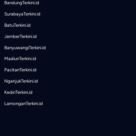
BandungTerkini.id
SurabayaTerkini.id
BatuTerkini.id
JemberTerkini.id
BanyuwangiTerkini.id
MadiunTerkini.id
PacitanTerkini.id
NganjukTerkini.id
KediriTerkini.id
LamonganTerkini.id