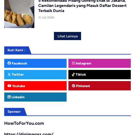
5 Rekomendasi Pisang Goreng Enak di Jakarta,
Camilan Legendaris yang Masuk Daftar Dessert
Terbaik Dunia
31 JULI 2026
Lihat Lainnya
Ikuti Kami :
Facebook
Instagram
Twitter
Tiktok
Youtube
Pinterest
Linkedin
Sponsor
HowToForYou.com
https://digimagaz.com/