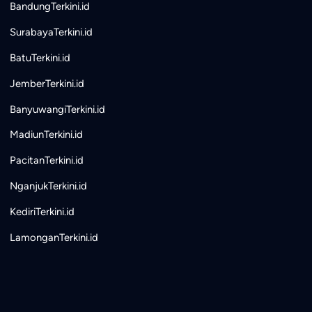
BandungTerkini.id
SurabayaTerkini.id
BatuTerkini.id
JemberTerkini.id
BanyuwangiTerkini.id
MadiunTerkini.id
PacitanTerkini.id
NganjukTerkini.id
KediriTerkini.id
LamonganTerkini.id