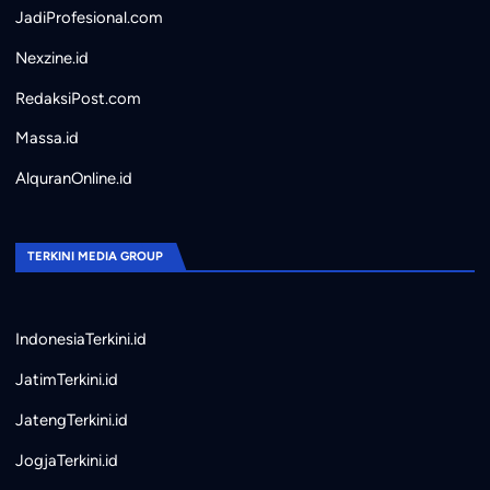
JadiProfesional.com
Nexzine.id
RedaksiPost.com
Massa.id
AlquranOnline.id
TERKINI MEDIA GROUP
IndonesiaTerkini.id
JatimTerkini.id
JatengTerkini.id
JogjaTerkini.id