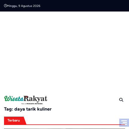
Skip
Minggu, 9 Agustus 2026
to
content
Tag:
daya tarik kuliner
Terbaru