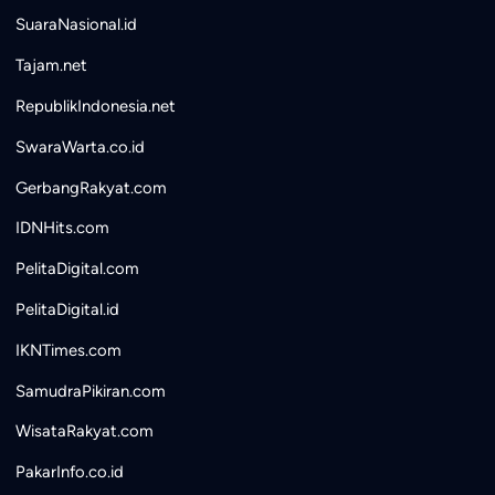
SuaraNasional.id
Tajam.net
RepublikIndonesia.net
SwaraWarta.co.id
GerbangRakyat.com
IDNHits.com
PelitaDigital.com
PelitaDigital.id
IKNTimes.com
SamudraPikiran.com
WisataRakyat.com
PakarInfo.co.id