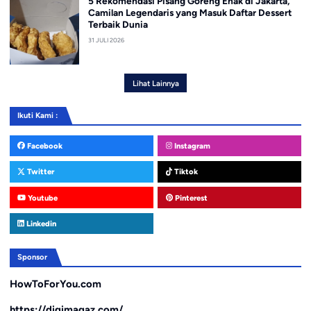
5 Rekomendasi Pisang Goreng Enak di Jakarta,
Camilan Legendaris yang Masuk Daftar Dessert
Terbaik Dunia
31 JULI 2026
Lihat Lainnya
Ikuti Kami :
Facebook
Instagram
Twitter
Tiktok
Youtube
Pinterest
Linkedin
Sponsor
HowToForYou.com
https://digimagaz.com/