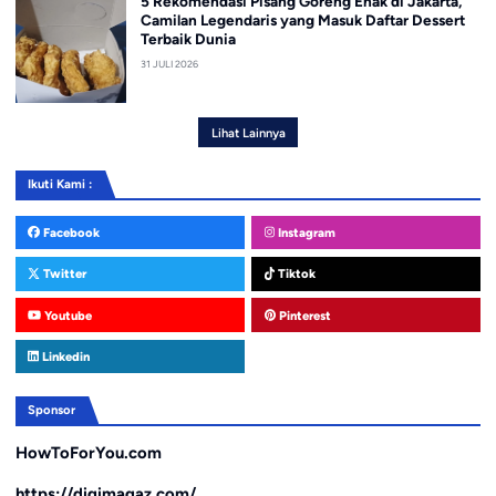
5 Rekomendasi Pisang Goreng Enak di Jakarta,
Camilan Legendaris yang Masuk Daftar Dessert
Terbaik Dunia
31 JULI 2026
Lihat Lainnya
Ikuti Kami :
Facebook
Instagram
Twitter
Tiktok
Youtube
Pinterest
Linkedin
Sponsor
HowToForYou.com
https://digimagaz.com/