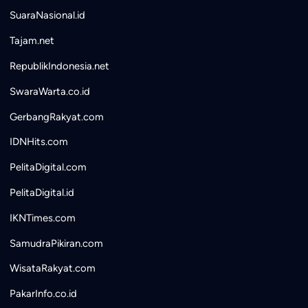
SuaraNasional.id
Tajam.net
RepublikIndonesia.net
SwaraWarta.co.id
GerbangRakyat.com
IDNHits.com
PelitaDigital.com
PelitaDigital.id
IKNTimes.com
SamudraPikiran.com
WisataRakyat.com
PakarInfo.co.id