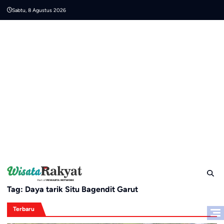
Skip
Sabtu, 8 Agustus 2026
to
content
Tag:
Daya tarik Situ Bagendit Garut
Terbaru