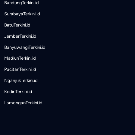
BandungTerkini.id
SurabayaTerkini.id
BatuTerkini.id
JemberTerkini.id
BanyuwangiTerkini.id
MadiunTerkini.id
PacitanTerkini.id
NganjukTerkini.id
KediriTerkini.id
LamonganTerkini.id