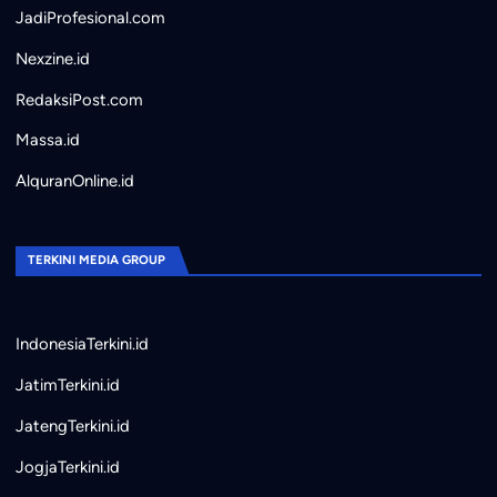
JadiProfesional.com
Nexzine.id
RedaksiPost.com
Massa.id
AlquranOnline.id
TERKINI MEDIA GROUP
IndonesiaTerkini.id
JatimTerkini.id
JatengTerkini.id
JogjaTerkini.id