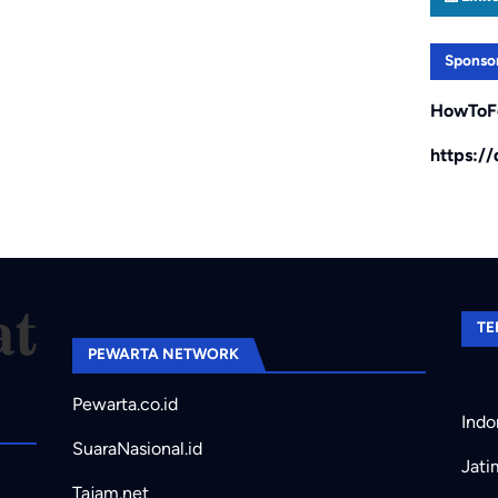
Sponso
HowToF
https:/
TE
PEWARTA NETWORK
Pewarta.co.id
Indo
SuaraNasional.id
Jati
Tajam.net