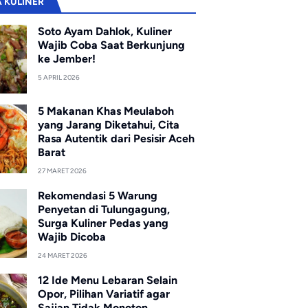
A KULINER
Soto Ayam Dahlok, Kuliner
Wajib Coba Saat Berkunjung
ke Jember!
5 APRIL 2026
5 Makanan Khas Meulaboh
yang Jarang Diketahui, Cita
Rasa Autentik dari Pesisir Aceh
Barat
27 MARET 2026
Rekomendasi 5 Warung
Penyetan di Tulungagung,
Surga Kuliner Pedas yang
Wajib Dicoba
24 MARET 2026
12 Ide Menu Lebaran Selain
Opor, Pilihan Variatif agar
Sajian Tidak Monoton