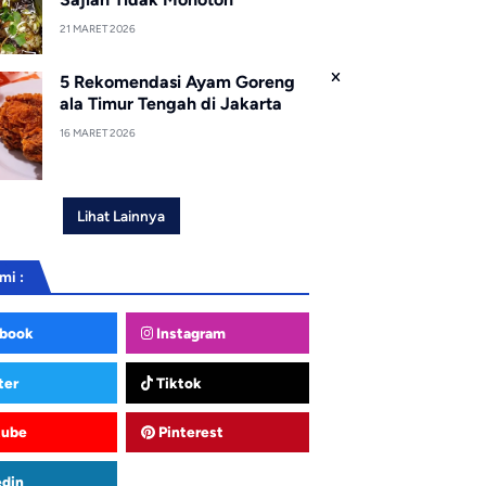
21 MARET 2026
5 Rekomendasi Ayam Goreng
ala Timur Tengah di Jakarta
16 MARET 2026
Lihat Lainnya
mi :
book
Instagram
ter
Tiktok
tube
Pinterest
edin