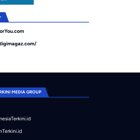
r
orYou.com
/digimagaz.com/
RKINI MEDIA GROUP
nesiaTerkini.id
mTerkini.id