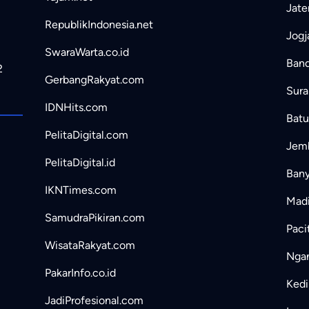
Jate
RepublikIndonesia.net
Jogj
SwaraWarta.co.id
Band
2
GerbangRakyat.com
Sura
IDNHits.com
Batu
PelitaDigital.com
Jemb
PelitaDigital.id
Bany
IKNTimes.com
Madi
SamudraPikiran.com
Paci
WisataRakyat.com
Ngan
PakarInfo.co.id
Kedir
JadiProfesional.com