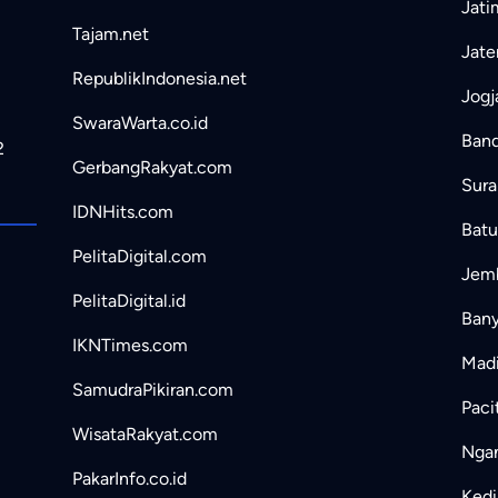
Jati
Tajam.net
Jate
RepublikIndonesia.net
Jogj
SwaraWarta.co.id
Band
2
GerbangRakyat.com
Sura
IDNHits.com
Batu
PelitaDigital.com
Jemb
PelitaDigital.id
Bany
IKNTimes.com
Madi
SamudraPikiran.com
Paci
WisataRakyat.com
Ngan
PakarInfo.co.id
Kedir