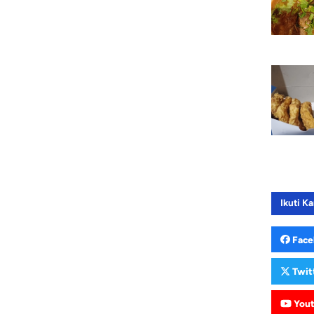
Ikuti Ka
Face
Twit
You