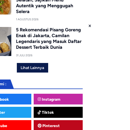
Autentik yang Menggugah
Selera
1 AGUSTUS 2026
5 Rekomendasi Pisang Goreng
Enak di Jakarta, Camilan
Legendaris yang Masuk Daftar
Dessert Terbaik Dunia
31 JULI 2026
Lihat Lainnya
mi :
book
Instagram
ter
Tiktok
tube
Pinterest