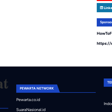
Link
Sponso
HowToF
https:/
TE
PEWARTA NETWORK
Pewarta.co.id
Indo
SuaraNasional.id