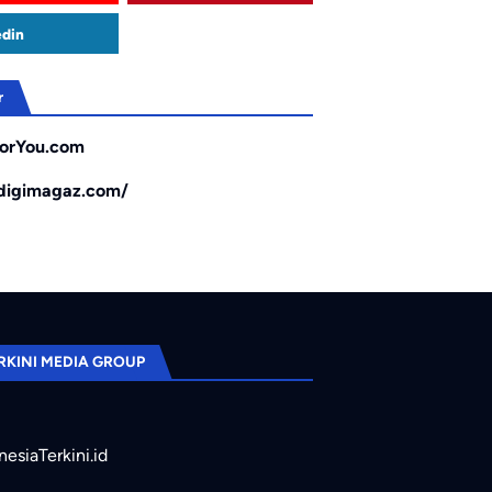
edin
r
orYou.com
/digimagaz.com/
RKINI MEDIA GROUP
nesiaTerkini.id