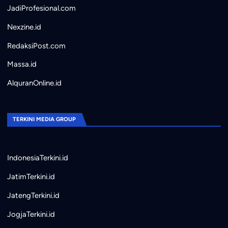
JadiProfesional.com
Nexzine.id
RedaksiPost.com
Massa.id
AlquranOnline.id
TERKINI MEDIA GROUP
IndonesiaTerkini.id
JatimTerkini.id
JatengTerkini.id
JogjaTerkini.id