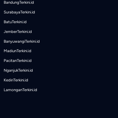
BandungTerkini.id
SurabayaTerkini.id
BatuTerkini.id
JemberTerkini.id
BanyuwangiTerkini.id
MadiunTerkini.id
PacitanTerkini.id
NganjukTerkini.id
KediriTerkini.id
LamonganTerkini.id