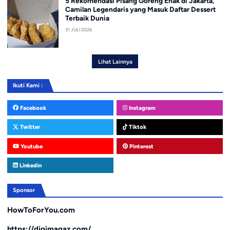
5 Rekomendasi Pisang Goreng Enak di Jakarta,
Camilan Legendaris yang Masuk Daftar Dessert
Terbaik Dunia
31 JULI 2026
Lihat Lainnya
Ikuti Kami :
Facebook
Instagram
Twitter
Tiktok
Youtube
Pinterest
Linkedin
Sponsor
HowToForYou.com
https://digimagaz.com/