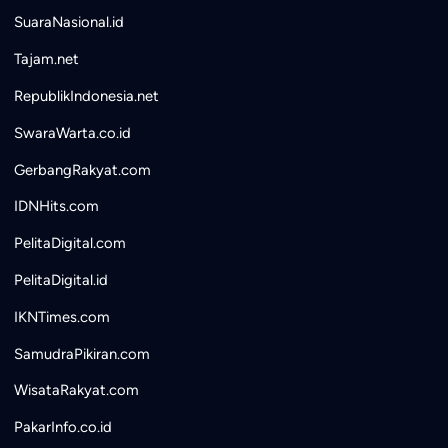
SuaraNasional.id
Tajam.net
RepublikIndonesia.net
SwaraWarta.co.id
GerbangRakyat.com
IDNHits.com
PelitaDigital.com
PelitaDigital.id
IKNTimes.com
SamudraPikiran.com
WisataRakyat.com
PakarInfo.co.id