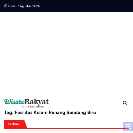
Skip
Jumat, 7 Agustus 2026
to
content
Tag:
Fasilitas Kolam Renang Sendang Biru
Terbaru