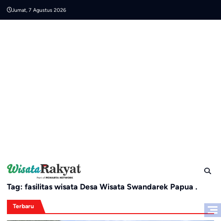
Skip
Jumat, 7 Agustus 2026
to
content
Tag:
fasilitas wisata Desa Wisata Swandarek Papua .
Terbaru