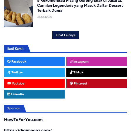
5 Rekomendasi Pisang Goreng Enak di Jakarta,
Camilan Legendaris yang Masuk Daftar Dessert
Terbaik Dunia
31 JULI 2026
Lihat Lainnya
Ikuti Kami :
Facebook
Instagram
Twitter
Tiktok
Youtube
Pinterest
Linkedin
Sponsor
HowToForYou.com
https://digimagaz.com/