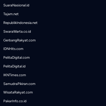
SuaraNasional.id
Tajam.net
RepublikIndonesia.net
SwaraWarta.co.id
GerbangRakyat.com
IDNHits.com
PelitaDigital.com
PelitaDigital.id
IKNTimes.com
SamudraPikiran.com
WisataRakyat.com
PakarInfo.co.id