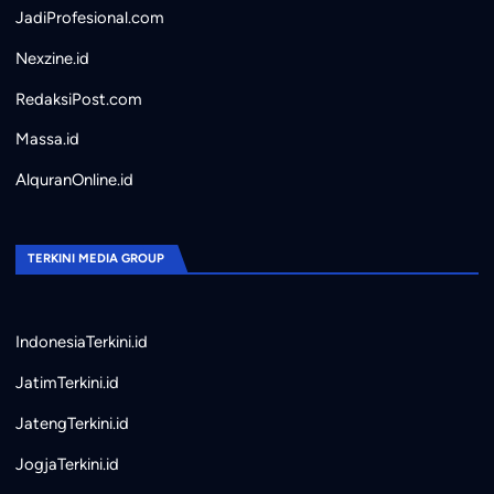
JadiProfesional.com
Nexzine.id
RedaksiPost.com
Massa.id
AlquranOnline.id
TERKINI MEDIA GROUP
IndonesiaTerkini.id
JatimTerkini.id
JatengTerkini.id
JogjaTerkini.id