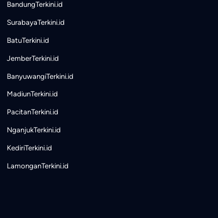
BandungTerkini.id
SurabayaTerkini.id
BatuTerkini.id
JemberTerkini.id
BanyuwangiTerkini.id
MadiunTerkini.id
PacitanTerkini.id
NganjukTerkini.id
KediriTerkini.id
LamonganTerkini.id