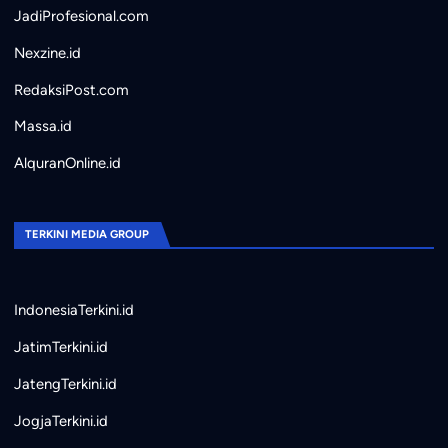
JadiProfesional.com
Nexzine.id
RedaksiPost.com
Massa.id
AlquranOnline.id
TERKINI MEDIA GROUP
IndonesiaTerkini.id
JatimTerkini.id
JatengTerkini.id
JogjaTerkini.id