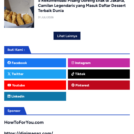
5 Rekomendasi Pisang Goreng Enak di Jakarta,
Camilan Legendaris yang Masuk Daftar Dessert
Terbaik Dunia
31 JULI 2026
Lihat Lainnya
Ikuti Kami :
Facebook
Instagram
Twitter
Tiktok
Youtube
Pinterest
Linkedin
Sponsor
HowToForYou.com
https://digimagaz.com/