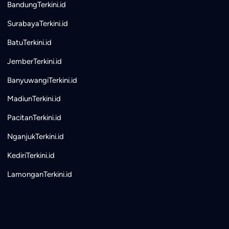
BandungTerkini.id
SurabayaTerkini.id
BatuTerkini.id
JemberTerkini.id
BanyuwangiTerkini.id
MadiunTerkini.id
PacitanTerkini.id
NganjukTerkini.id
KediriTerkini.id
LamonganTerkini.id