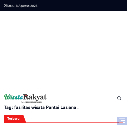
Skip
Sabtu, 8 Agustus 2026
to
content
Tag:
fasilitas wisata Pantai Lasiana .
Terbaru