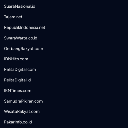
SuaraNasional.id
Tajam.net
RepublikIndonesia.net
SwaraWarta.co.id
GerbangRakyat.com
IDNHits.com
PelitaDigital.com
PelitaDigital.id
IKNTimes.com
SamudraPikiran.com
WisataRakyat.com
PakarInfo.co.id