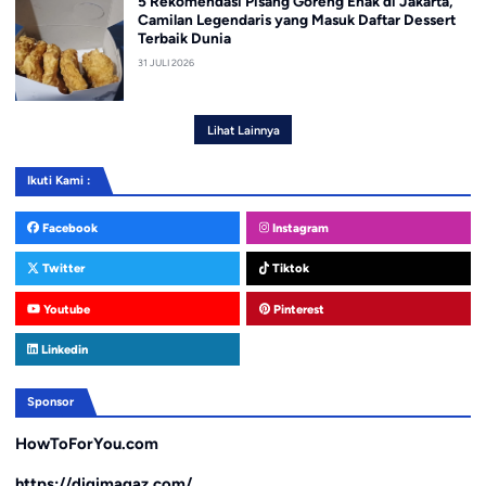
5 Rekomendasi Pisang Goreng Enak di Jakarta,
Camilan Legendaris yang Masuk Daftar Dessert
Terbaik Dunia
31 JULI 2026
Lihat Lainnya
Ikuti Kami :
Facebook
Instagram
Twitter
Tiktok
Youtube
Pinterest
Linkedin
Sponsor
HowToForYou.com
https://digimagaz.com/