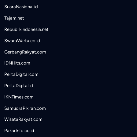
SuaraNasional.id
Tajam.net
RepublikIndonesia.net
SwaraWarta.co.id
GerbangRakyat.com
IDNHits.com
PelitaDigital.com
PelitaDigital.id
IKNTimes.com
SamudraPikiran.com
WisataRakyat.com
PakarInfo.co.id