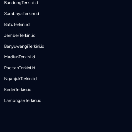
BandungTerkini.id
SurabayaTerkini.id
BatuTerkini.id
JemberTerkini.id
BanyuwangiTerkini.id
MadiunTerkini.id
PacitanTerkini.id
NganjukTerkini.id
KediriTerkini.id
LamonganTerkini.id