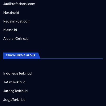
JadiProfesional.com
Nexzine.id
RedaksiPost.com
Massa.id
AlquranOnline.id
TERKINI MEDIA GROUP
IndonesiaTerkini.id
JatimTerkini.id
JatengTerkini.id
JogjaTerkini.id