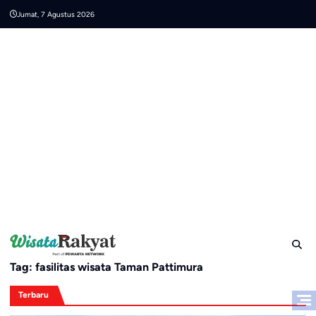
Skip
Jumat, 7 Agustus 2026
to
content
Tag:
fasilitas wisata Taman Pattimura
Terbaru