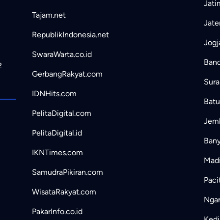
Jati
Tajam.net
Jate
RepublikIndonesia.net
Jogj
SwaraWarta.co.id
Band
2
GerbangRakyat.com
Sura
IDNHits.com
Batu
PelitaDigital.com
Jemb
PelitaDigital.id
Bany
IKNTimes.com
Madi
SamudraPikiran.com
Paci
WisataRakyat.com
Ngan
PakarInfo.co.id
Kedir