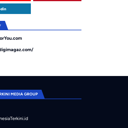
edin
r
orYou.com
/digimagaz.com/
RKINI MEDIA GROUP
nesiaTerkini.id