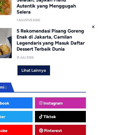
Autentik yang Menggugah
Selera
1 AGUSTUS 2026
5 Rekomendasi Pisang Goreng
Enak di Jakarta, Camilan
Legendaris yang Masuk Daftar
Dessert Terbaik Dunia
31 JULI 2026
Lihat Lainnya
mi :
book
Instagram
ter
Tiktok
tube
Pinterest