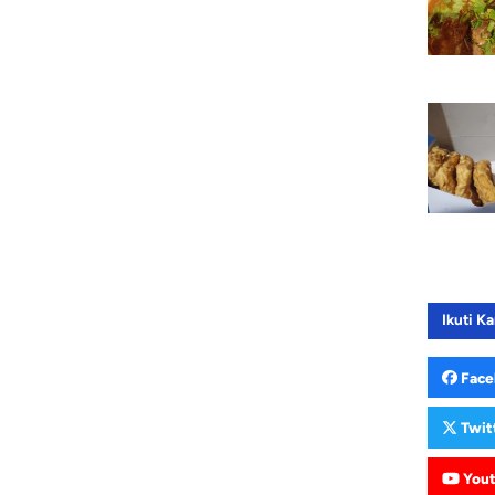
Ikuti Ka
Face
Twit
You