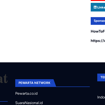
Link
Sponso
HowToF
https:/
TE
PEWARTA NETWORK
Pewarta.co.id
Indo
SuaraNasional.id