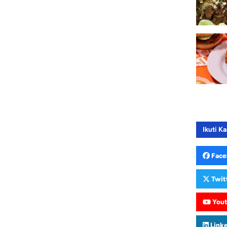
Ikuti Ka
Face
Twit
You
Link