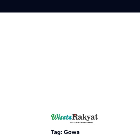
Skip
to
content
Tag:
Gowa