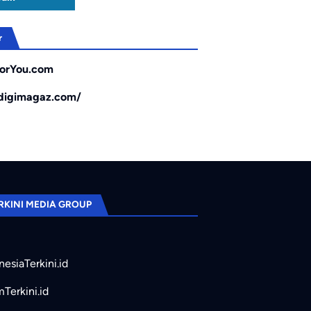
r
orYou.com
/digimagaz.com/
RKINI MEDIA GROUP
nesiaTerkini.id
mTerkini.id