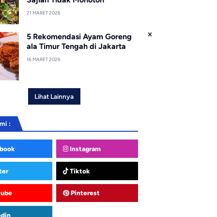
21 MARET 2026
5 Rekomendasi Ayam Goreng
ala Timur Tengah di Jakarta
16 MARET 2026
Lihat Lainnya
mi :
book
Instagram
ter
Tiktok
tube
Pinterest
edin