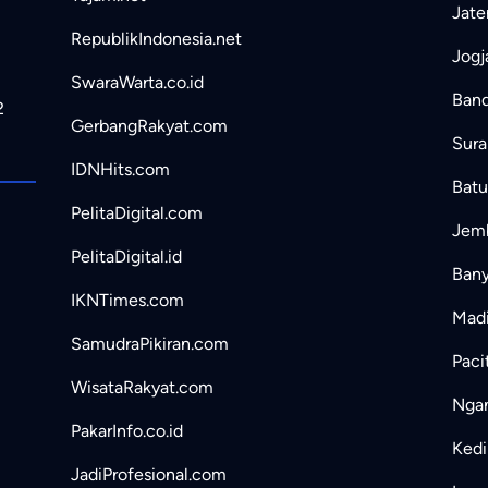
Jate
RepublikIndonesia.net
Jogj
SwaraWarta.co.id
Band
2
GerbangRakyat.com
Sura
IDNHits.com
Batu
PelitaDigital.com
Jemb
PelitaDigital.id
Bany
IKNTimes.com
Madi
SamudraPikiran.com
Paci
WisataRakyat.com
Ngan
PakarInfo.co.id
Kedir
JadiProfesional.com