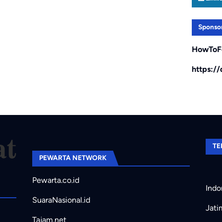
Sponso
HowToF
https:/
TE
PEWARTA NETWORK
Pewarta.co.id
Indo
SuaraNasional.id
Jati
Tajam.net