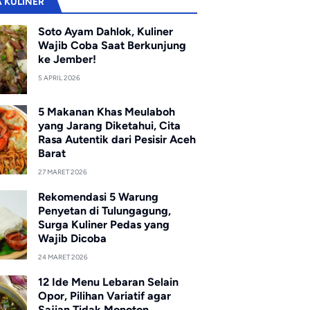
A KULINER
Soto Ayam Dahlok, Kuliner
Wajib Coba Saat Berkunjung
ke Jember!
5 APRIL 2026
5 Makanan Khas Meulaboh
yang Jarang Diketahui, Cita
Rasa Autentik dari Pesisir Aceh
Barat
27 MARET 2026
Rekomendasi 5 Warung
Penyetan di Tulungagung,
Surga Kuliner Pedas yang
Wajib Dicoba
24 MARET 2026
12 Ide Menu Lebaran Selain
Opor, Pilihan Variatif agar
Sajian Tidak Monoton