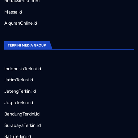
RedaksiPost.com
Massa.id
AlquranOnline.id
TERKINI MEDIA GROUP
IndonesiaTerkini.id
JatimTerkini.id
JatengTerkini.id
JogjaTerkini.id
BandungTerkini.id
SurabayaTerkini.id
BatuTerkini.id