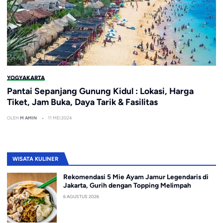
YOGYAKARTA
Pantai Sepanjang Gunung Kidul : Lokasi, Harga
Tiket, Jam Buka, Daya Tarik & Fasilitas
OLEH
M AMIN
11 MEI 2024
WISATA KULINER
Rekomendasi 5 Mie Ayam Jamur Legendaris di
Jakarta, Gurih dengan Topping Melimpah
6 AGUSTUS 2026