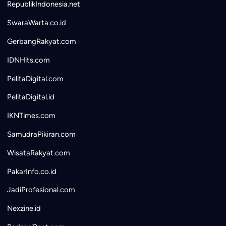
RepublikIndonesia.net
SwaraWarta.co.id
GerbangRakyat.com
IDNHits.com
PelitaDigital.com
PelitaDigital.id
IKNTimes.com
SamudraPikiran.com
WisataRakyat.com
PakarInfo.co.id
JadiProfesional.com
Nexzine.id