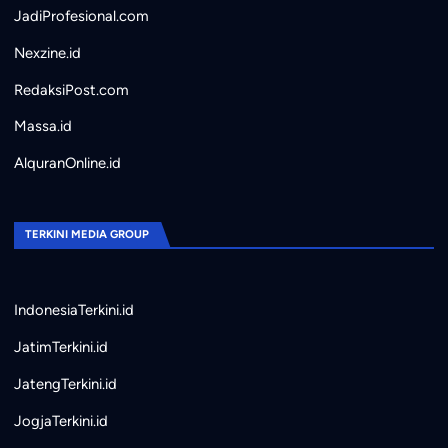
JadiProfesional.com
Nexzine.id
RedaksiPost.com
Massa.id
AlquranOnline.id
TERKINI MEDIA GROUP
IndonesiaTerkini.id
JatimTerkini.id
JatengTerkini.id
JogjaTerkini.id