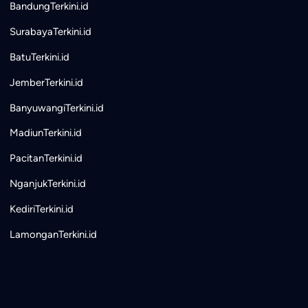
BandungTerkini.id
SurabayaTerkini.id
BatuTerkini.id
JemberTerkini.id
BanyuwangiTerkini.id
MadiunTerkini.id
PacitanTerkini.id
NganjukTerkini.id
KediriTerkini.id
LamonganTerkini.id