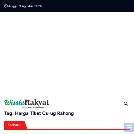
Skip
Minggu, 9 Agustus 2026
to
content
Tag:
Harga Tiket Curug Rahong
Terbaru