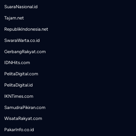
SuaraNasional.id
Tajam.net
RepublikIndonesia.net
SwaraWarta.co.id
GerbangRakyat.com
IDNHits.com
PelitaDigital.com
PelitaDigital.id
IKNTimes.com
SamudraPikiran.com
WisataRakyat.com
PakarInfo.co.id