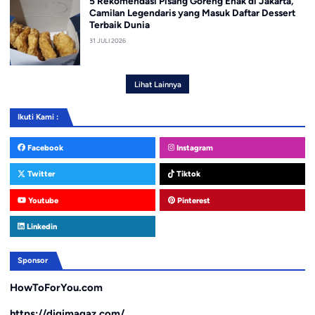
5 Rekomendasi Pisang Goreng Enak di Jakarta,
Camilan Legendaris yang Masuk Daftar Dessert
Terbaik Dunia
31 JULI 2026
Lihat Lainnya
Ikuti Kami :
Facebook
Instagram
Twitter
Tiktok
Youtube
Pinterest
Linkedin
Sponsor
HowToForYou.com
https://digimagaz.com/