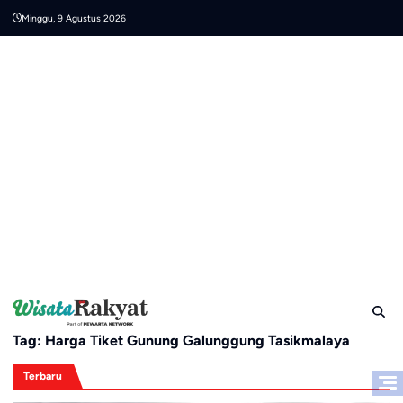
Skip
Minggu, 9 Agustus 2026
to
content
Tag:
Harga Tiket Gunung Galunggung Tasikmalaya
Terbaru