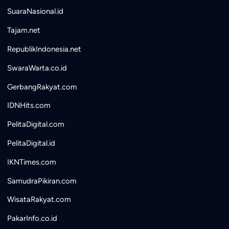
SuaraNasional.id
Tajam.net
RepublikIndonesia.net
SwaraWarta.co.id
GerbangRakyat.com
IDNHits.com
PelitaDigital.com
PelitaDigital.id
IKNTimes.com
SamudraPikiran.com
WisataRakyat.com
PakarInfo.co.id