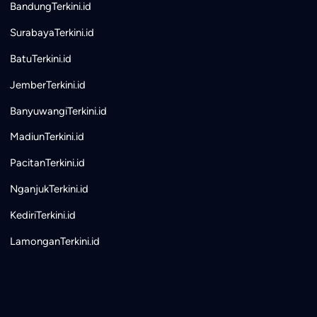
BandungTerkini.id
SurabayaTerkini.id
BatuTerkini.id
JemberTerkini.id
BanyuwangiTerkini.id
MadiunTerkini.id
PacitanTerkini.id
NganjukTerkini.id
KediriTerkini.id
LamonganTerkini.id