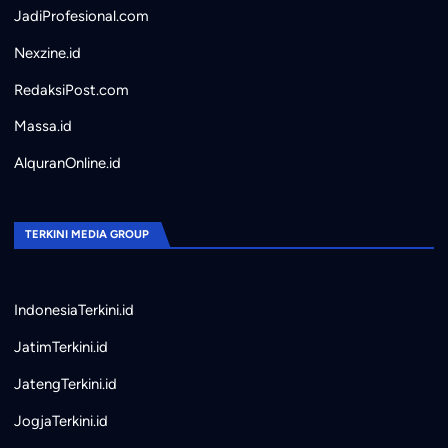
JadiProfesional.com
Nexzine.id
RedaksiPost.com
Massa.id
AlquranOnline.id
TERKINI MEDIA GROUP
IndonesiaTerkini.id
JatimTerkini.id
JatengTerkini.id
JogjaTerkini.id