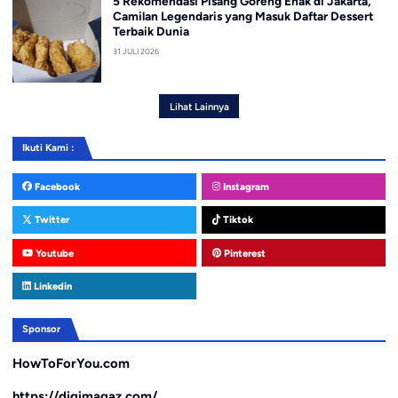
5 Rekomendasi Pisang Goreng Enak di Jakarta,
Camilan Legendaris yang Masuk Daftar Dessert
Terbaik Dunia
31 JULI 2026
Lihat Lainnya
Ikuti Kami :
Facebook
Instagram
Twitter
Tiktok
Youtube
Pinterest
Linkedin
Sponsor
HowToForYou.com
https://digimagaz.com/