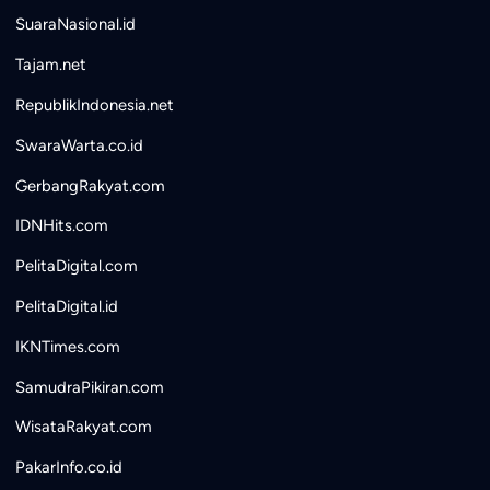
SuaraNasional.id
Tajam.net
RepublikIndonesia.net
SwaraWarta.co.id
GerbangRakyat.com
IDNHits.com
PelitaDigital.com
PelitaDigital.id
IKNTimes.com
SamudraPikiran.com
WisataRakyat.com
PakarInfo.co.id