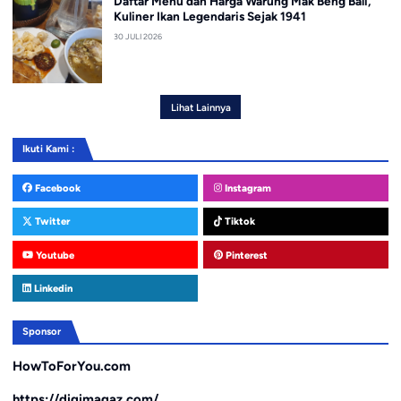
Daftar Menu dan Harga Warung Mak Beng Bali,
Kuliner Ikan Legendaris Sejak 1941
30 JULI 2026
Lihat Lainnya
Ikuti Kami :
Facebook
Instagram
Twitter
Tiktok
Youtube
Pinterest
Linkedin
Sponsor
HowToForYou.com
https://digimagaz.com/