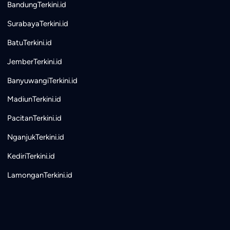
BandungTerkini.id
SurabayaTerkini.id
BatuTerkini.id
JemberTerkini.id
BanyuwangiTerkini.id
MadiunTerkini.id
PacitanTerkini.id
NganjukTerkini.id
KediriTerkini.id
LamonganTerkini.id