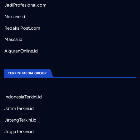
JadiProfesional.com
Nexzine.id
RedaksiPost.com
Massa.id
AlquranOnline.id
TERKINI MEDIA GROUP
IndonesiaTerkini.id
JatimTerkini.id
JatengTerkini.id
JogjaTerkini.id