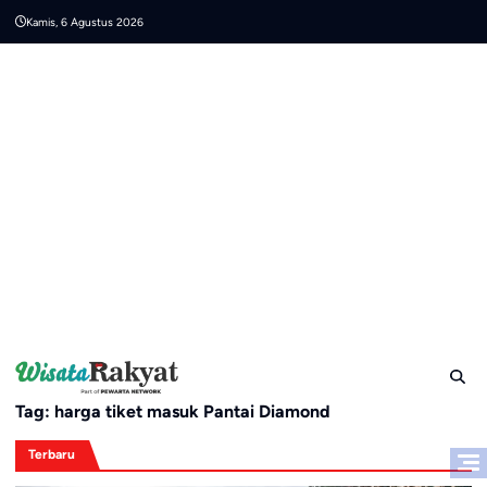
Skip
Kamis, 6 Agustus 2026
to
content
Tag:
harga tiket masuk Pantai Diamond
Terbaru