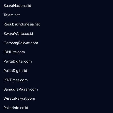
SuaraNasional.id
Tajam.net
RepublikIndonesia.net
SwaraWarta.co.id
GerbangRakyat.com
IDNHits.com
PelitaDigital.com
PelitaDigital.id
IKNTimes.com
SamudraPikiran.com
WisataRakyat.com
PakarInfo.co.id