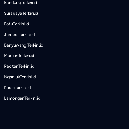
BandungTerkini.id
SurabayaTerkini.id
BatuTerkini.id
JemberTerkini.id
BanyuwangiTerkini.id
MadiunTerkini.id
PacitanTerkini.id
NganjukTerkini.id
KediriTerkini.id
LamonganTerkini.id