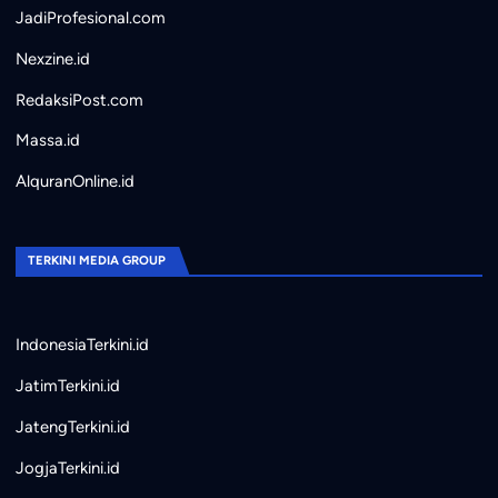
JadiProfesional.com
Nexzine.id
RedaksiPost.com
Massa.id
AlquranOnline.id
TERKINI MEDIA GROUP
IndonesiaTerkini.id
JatimTerkini.id
JatengTerkini.id
JogjaTerkini.id