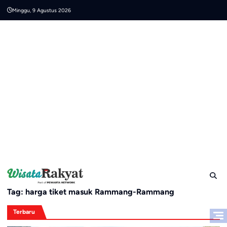
Skip
Minggu, 9 Agustus 2026
to
content
Tag:
harga tiket masuk Rammang-Rammang
Terbaru