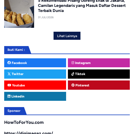
5 Rekomendasi Pisang Goreng Enak di Jakarta,
Camilan Legendaris yang Masuk Daftar Dessert
Terbaik Dunia
31 JULI 2026
Lihat Lainnya
Ikuti Kami :
Facebook
Instagram
Twitter
Tiktok
Youtube
Pinterest
Linkedin
Sponsor
HowToForYou.com
https://digimagaz.com/