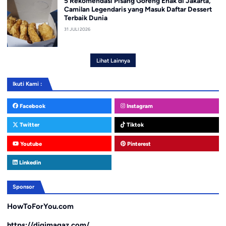
5 Rekomendasi Pisang Goreng Enak di Jakarta,
Camilan Legendaris yang Masuk Daftar Dessert
Terbaik Dunia
31 JULI 2026
Lihat Lainnya
Ikuti Kami :
Facebook
Instagram
Twitter
Tiktok
Youtube
Pinterest
Linkedin
Sponsor
HowToForYou.com
https://digimagaz.com/