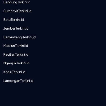
BandungTerkini.id
SurabayaTerkini.id
BatuTerkini.id
JemberTerkini.id
BanyuwangiTerkini.id
MadiunTerkini.id
PacitanTerkini.id
NganjukTerkini.id
KediriTerkini.id
LamonganTerkini.id