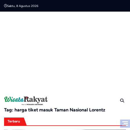
Skip
Sabtu, 8 Agustus 2026
to
content
Tag:
harga tiket masuk Taman Nasional Lorentz
Terbaru