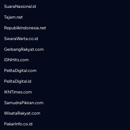
SuaraNasional.id
Tajam.net
RepublikIndonesia.net
SwaraWarta.co.id
GerbangRakyat.com
IDNHits.com
PelitaDigital.com
PelitaDigital.id
IKNTimes.com
SamudraPikiran.com
WisataRakyat.com
PakarInfo.co.id