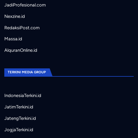
JadiProfesional.com
Nexzine.id
RedaksiPost.com
Massa.id
AlquranOnline.id
TERKINI MEDIA GROUP
IndonesiaTerkini.id
JatimTerkini.id
JatengTerkini.id
JogjaTerkini.id