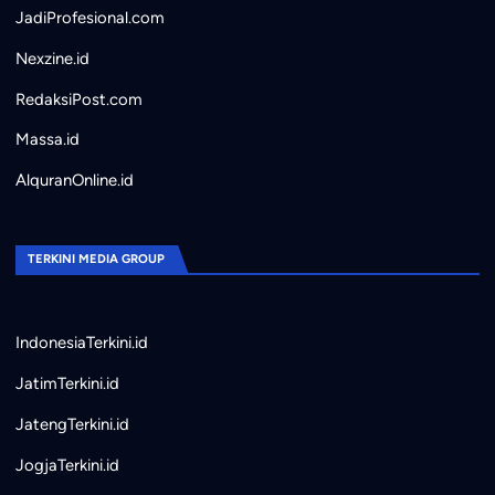
JadiProfesional.com
Nexzine.id
RedaksiPost.com
Massa.id
AlquranOnline.id
TERKINI MEDIA GROUP
IndonesiaTerkini.id
JatimTerkini.id
JatengTerkini.id
JogjaTerkini.id