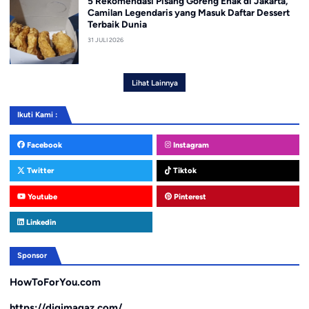
5 Rekomendasi Pisang Goreng Enak di Jakarta,
Camilan Legendaris yang Masuk Daftar Dessert
Terbaik Dunia
31 JULI 2026
Lihat Lainnya
Ikuti Kami :
Facebook
Instagram
Twitter
Tiktok
Youtube
Pinterest
Linkedin
Sponsor
HowToForYou.com
https://digimagaz.com/