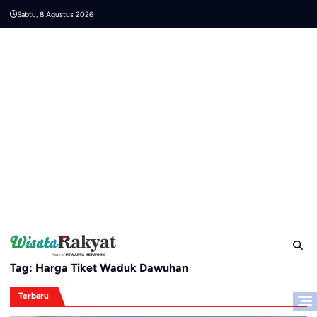
Skip
Sabtu, 8 Agustus 2026
to
content
Tag:
Harga Tiket Waduk Dawuhan
Terbaru