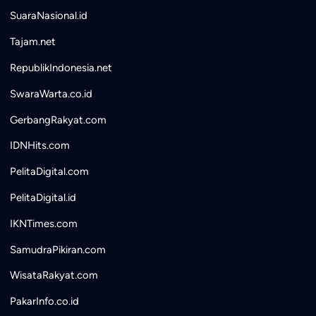
SuaraNasional.id
Tajam.net
RepublikIndonesia.net
SwaraWarta.co.id
GerbangRakyat.com
IDNHits.com
PelitaDigital.com
PelitaDigital.id
IKNTimes.com
SamudraPikiran.com
WisataRakyat.com
PakarInfo.co.id