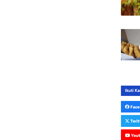
Ikuti Ka
Face
Twit
You