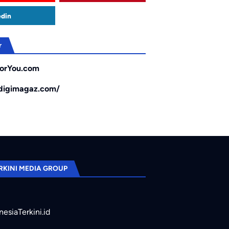
edin
r
orYou.com
/digimagaz.com/
RKINI MEDIA GROUP
nesiaTerkini.id