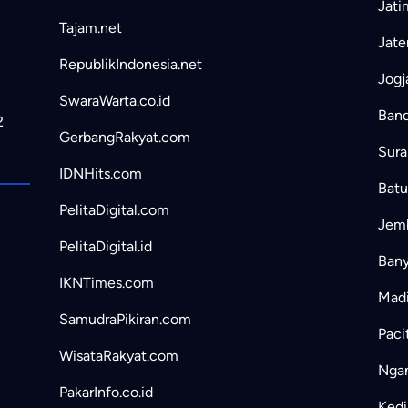
Jati
Tajam.net
Jate
RepublikIndonesia.net
Jogj
SwaraWarta.co.id
Band
2
GerbangRakyat.com
Sura
IDNHits.com
Batu
PelitaDigital.com
Jemb
PelitaDigital.id
Bany
IKNTimes.com
Madi
SamudraPikiran.com
Paci
WisataRakyat.com
Ngan
PakarInfo.co.id
Kedir