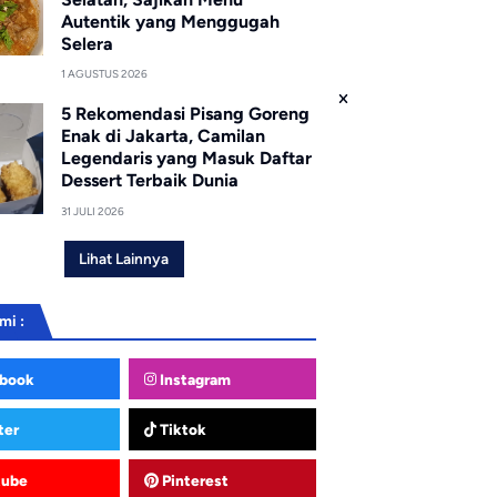
Autentik yang Menggugah
Selera
1 AGUSTUS 2026
5 Rekomendasi Pisang Goreng
Enak di Jakarta, Camilan
Legendaris yang Masuk Daftar
Dessert Terbaik Dunia
31 JULI 2026
Lihat Lainnya
mi :
book
Instagram
ter
Tiktok
tube
Pinterest