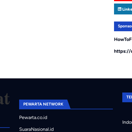
Link
Sponso
HowToF
https:/
TE
PEWARTA NETWORK
Pewarta.co.id
Indo
SuaraNasional.id