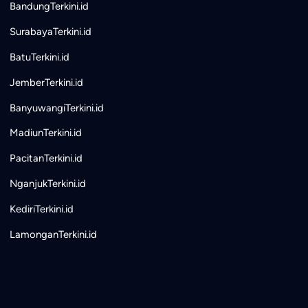
BandungTerkini.id
SurabayaTerkini.id
BatuTerkini.id
JemberTerkini.id
BanyuwangiTerkini.id
MadiunTerkini.id
PacitanTerkini.id
NganjukTerkini.id
KediriTerkini.id
LamonganTerkini.id