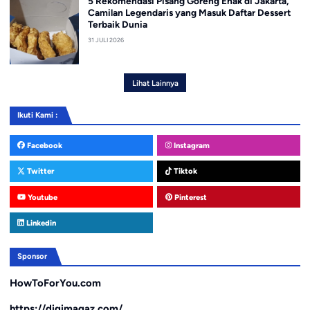
5 Rekomendasi Pisang Goreng Enak di Jakarta,
Camilan Legendaris yang Masuk Daftar Dessert
Terbaik Dunia
31 JULI 2026
Lihat Lainnya
Ikuti Kami :
Facebook
Instagram
Twitter
Tiktok
Youtube
Pinterest
Linkedin
Sponsor
HowToForYou.com
https://digimagaz.com/