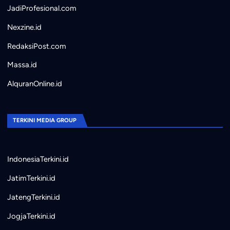
JadiProfesional.com
Nexzine.id
RedaksiPost.com
Massa.id
AlquranOnline.id
TERKINI MEDIA GROUP
IndonesiaTerkini.id
JatimTerkini.id
JatengTerkini.id
JogjaTerkini.id