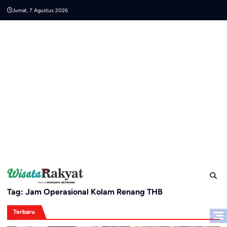
Skip
Jumat, 7 Agustus 2026
to
content
Tag:
Jam Operasional Kolam Renang THB
Terbaru