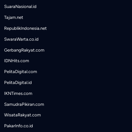
SuaraNasional.id
Tajam.net
RepublikIndonesia.net
SwaraWarta.co.id
GerbangRakyat.com
IDNHits.com
PelitaDigital.com
PelitaDigital.id
IKNTimes.com
SamudraPikiran.com
WisataRakyat.com
PakarInfo.co.id