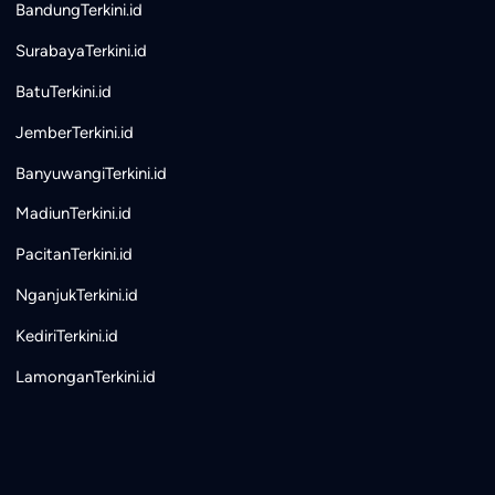
BandungTerkini.id
SurabayaTerkini.id
BatuTerkini.id
JemberTerkini.id
BanyuwangiTerkini.id
MadiunTerkini.id
PacitanTerkini.id
NganjukTerkini.id
KediriTerkini.id
LamonganTerkini.id