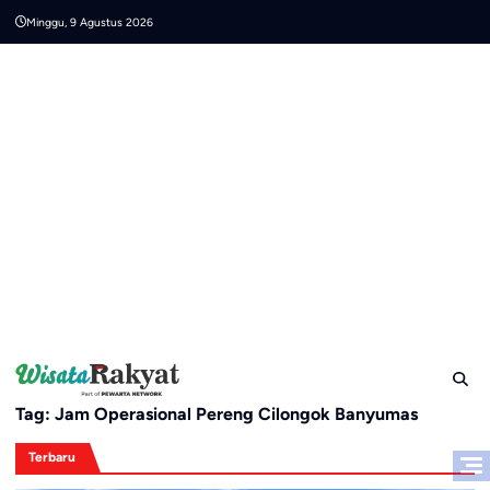
Skip
Minggu, 9 Agustus 2026
to
content
Tag:
Jam Operasional Pereng Cilongok Banyumas
Terbaru