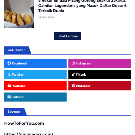
5 Rekomendasi Pisang Goreng Enak di Jakarta,
Camilan Legendaris yang Masuk Daftar Dessert
Terbaik Dunia
31 JULI 2026
Lihat Lainnya
Ikuti Kami :
Facebook
Instagram
Twitter
Tiktok
Youtube
Pinterest
Linkedin
Sponsor
HowToForYou.com
https://digimagaz.com/