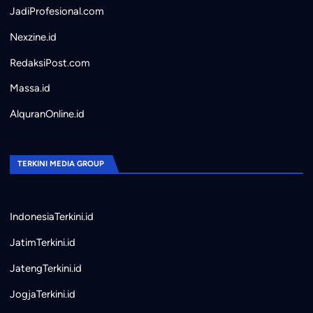
JadiProfesional.com
Nexzine.id
RedaksiPost.com
Massa.id
AlquranOnline.id
TERKINI MEDIA GROUP
IndonesiaTerkini.id
JatimTerkini.id
JatengTerkini.id
JogjaTerkini.id