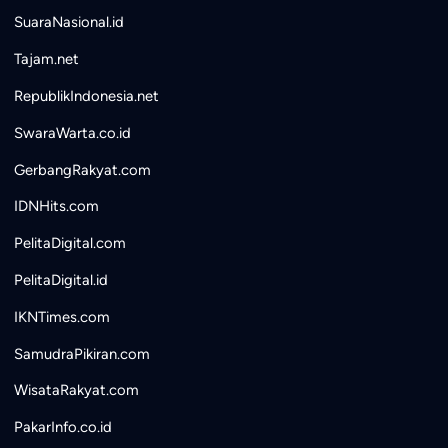
SuaraNasional.id
Tajam.net
RepublikIndonesia.net
SwaraWarta.co.id
GerbangRakyat.com
IDNHits.com
PelitaDigital.com
PelitaDigital.id
IKNTimes.com
SamudraPikiran.com
WisataRakyat.com
PakarInfo.co.id