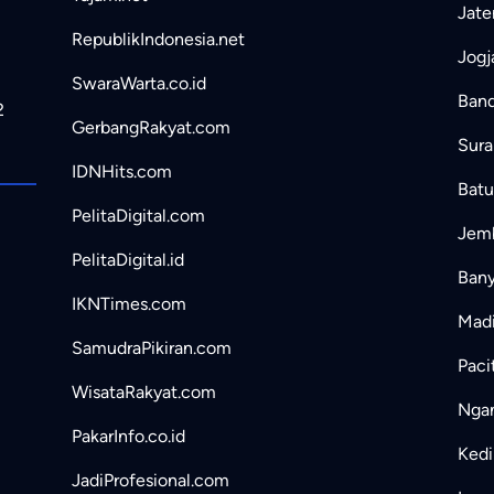
Jate
RepublikIndonesia.net
Jogj
SwaraWarta.co.id
Band
2
GerbangRakyat.com
Sura
IDNHits.com
Batu
PelitaDigital.com
Jemb
PelitaDigital.id
Bany
IKNTimes.com
Madi
SamudraPikiran.com
Paci
WisataRakyat.com
Ngan
PakarInfo.co.id
Kedir
JadiProfesional.com