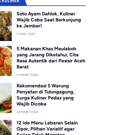
A KULINER
Soto Ayam Dahlok, Kuliner
Wajib Coba Saat Berkunjung
ke Jember!
5 APRIL 2026
5 Makanan Khas Meulaboh
yang Jarang Diketahui, Cita
Rasa Autentik dari Pesisir Aceh
Barat
27 MARET 2026
Rekomendasi 5 Warung
Penyetan di Tulungagung,
Surga Kuliner Pedas yang
Wajib Dicoba
24 MARET 2026
12 Ide Menu Lebaran Selain
Opor, Pilihan Variatif agar
Sajian Tidak Monoton