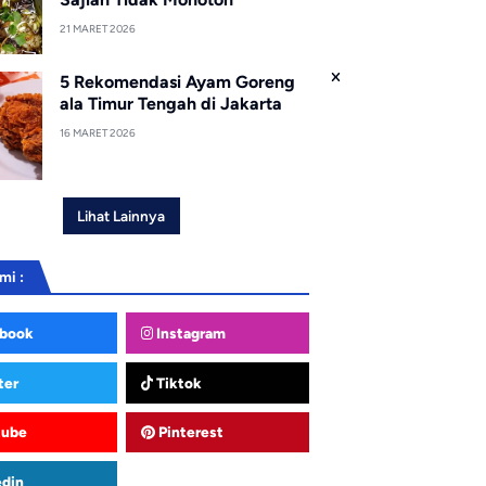
21 MARET 2026
5 Rekomendasi Ayam Goreng
ala Timur Tengah di Jakarta
16 MARET 2026
Lihat Lainnya
mi :
book
Instagram
ter
Tiktok
tube
Pinterest
edin