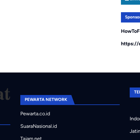
Sponso
HowToF
https:/
TE
PEWARTA NETWORK
Pewarta.co.id
Indo
SuaraNasional.id
Jati
Tajam.net