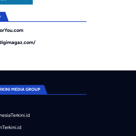
r
orYou.com
/digimagaz.com/
RKINI MEDIA GROUP
nesiaTerkini.id
mTerkini.id