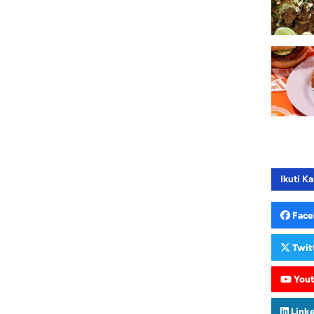
Ikuti Ka
Face
Twit
You
Link