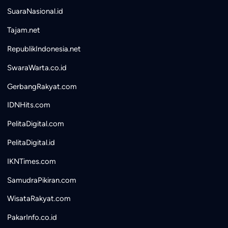
SuaraNasional.id
Tajam.net
RepublikIndonesia.net
SwaraWarta.co.id
GerbangRakyat.com
IDNHits.com
PelitaDigital.com
PelitaDigital.id
IKNTimes.com
SamudraPikiran.com
WisataRakyat.com
PakarInfo.co.id