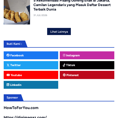
5 Rekomendasi Pisang Goreng Enak di Jakarta,
Camilan Legendaris yang Masuk Daftar Dessert
Terbaik Dunia
31 JULI 2026
Lihat Lainnya
Ikuti Kami :
Facebook
Instagram
Twitter
Tiktok
Youtube
Pinterest
Linkedin
Sponsor
HowToForYou.com
https://digimagaz.com/