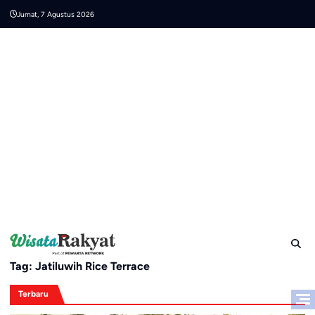
Skip
Jumat, 7 Agustus 2026
to
content
Tag:
Jatiluwih Rice Terrace
Terbaru