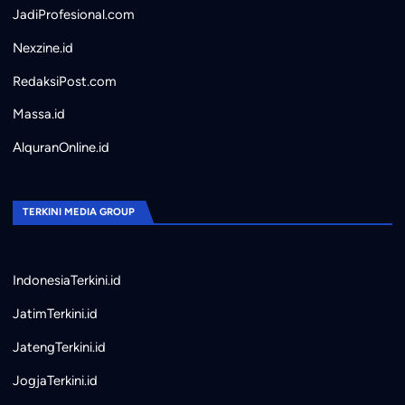
JadiProfesional.com
Nexzine.id
RedaksiPost.com
Massa.id
AlquranOnline.id
TERKINI MEDIA GROUP
IndonesiaTerkini.id
JatimTerkini.id
JatengTerkini.id
JogjaTerkini.id