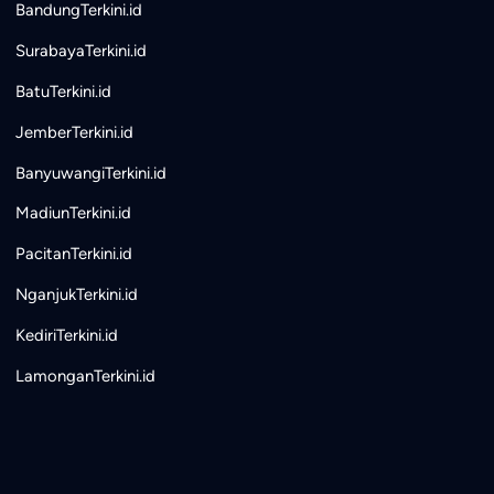
BandungTerkini.id
SurabayaTerkini.id
BatuTerkini.id
JemberTerkini.id
BanyuwangiTerkini.id
MadiunTerkini.id
PacitanTerkini.id
NganjukTerkini.id
KediriTerkini.id
LamonganTerkini.id