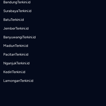
BandungTerkini.id
SurabayaTerkini.id
BatuTerkini.id
JemberTerkini.id
BanyuwangiTerkini.id
MadiunTerkini.id
PacitanTerkini.id
NganjukTerkini.id
KediriTerkini.id
LamonganTerkini.id