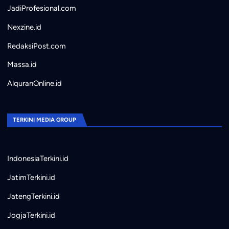
JadiProfesional.com
Nexzine.id
RedaksiPost.com
Massa.id
AlquranOnline.id
TERKINI MEDIA GROUP
IndonesiaTerkini.id
JatimTerkini.id
JatengTerkini.id
JogjaTerkini.id