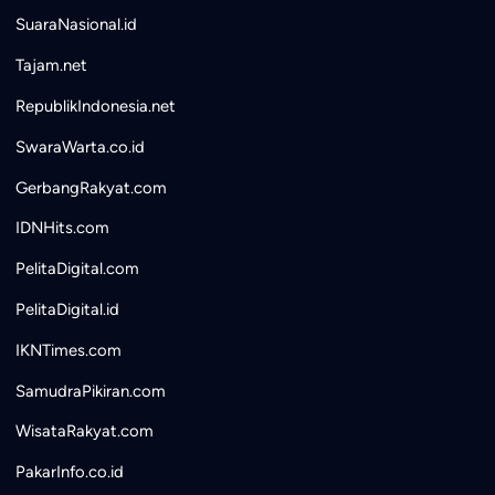
SuaraNasional.id
Tajam.net
RepublikIndonesia.net
SwaraWarta.co.id
GerbangRakyat.com
IDNHits.com
PelitaDigital.com
PelitaDigital.id
IKNTimes.com
SamudraPikiran.com
WisataRakyat.com
PakarInfo.co.id