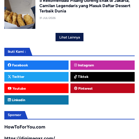
5 Rekomendasi Pisang Goreng Enak di Jakarta,
Camilan Legendaris yang Masuk Daftar Dessert
Terbaik Dunia
31 JULI 2026
Lihat Lainnya
Ikuti Kami :
Facebook
Instagram
Twitter
Tiktok
Youtube
Pinterest
Linkedin
Sponsor
HowToForYou.com
https://digimagaz.com/