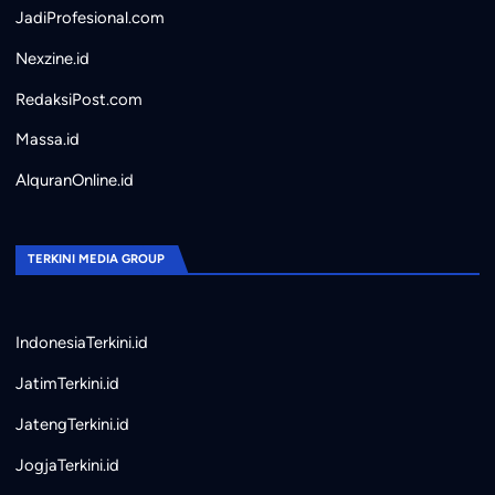
JadiProfesional.com
Nexzine.id
RedaksiPost.com
Massa.id
AlquranOnline.id
TERKINI MEDIA GROUP
IndonesiaTerkini.id
JatimTerkini.id
JatengTerkini.id
JogjaTerkini.id