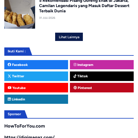
5 Rekomendasi Pisang Goreng Enak di Jakarta,
Camilan Legendaris yang Masuk Daftar Dessert
Terbaik Dunia
31 JULI 2026
Lihat Lainnya
Ikuti Kami :
Facebook
Instagram
Twitter
Tiktok
Youtube
Pinterest
Linkedin
Sponsor
HowToForYou.com
https://digimagaz.com/