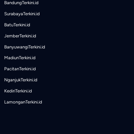
BandungTerkini.id
SurabayaTerkini.id
BatuTerkini.id
JemberTerkini.id
BanyuwangiTerkini.id
MadiunTerkini.id
PacitanTerkini.id
NganjukTerkini.id
KediriTerkini.id
LamonganTerkini.id