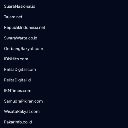
SuaraNasional.id
Tajam.net
RepublikIndonesia.net
SwaraWarta.co.id
GerbangRakyat.com
IDNHits.com
PelitaDigital.com
PelitaDigital.id
IKNTimes.com
SamudraPikiran.com
WisataRakyat.com
PakarInfo.co.id