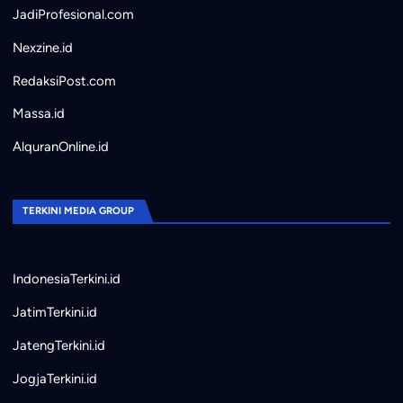
JadiProfesional.com
Nexzine.id
RedaksiPost.com
Massa.id
AlquranOnline.id
TERKINI MEDIA GROUP
IndonesiaTerkini.id
JatimTerkini.id
JatengTerkini.id
JogjaTerkini.id