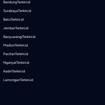
BandungTerkini.id
SurabayaTerkini.id
BatuTerkini.id
JemberTerkini.id
BanyuwangiTerkini.id
MadiunTerkini.id
PacitanTerkini.id
NganjukTerkini.id
KediriTerkini.id
LamonganTerkini.id