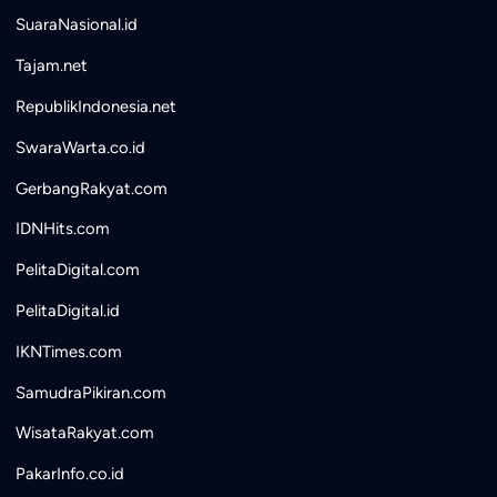
SuaraNasional.id
Tajam.net
RepublikIndonesia.net
SwaraWarta.co.id
GerbangRakyat.com
IDNHits.com
PelitaDigital.com
PelitaDigital.id
IKNTimes.com
SamudraPikiran.com
WisataRakyat.com
PakarInfo.co.id