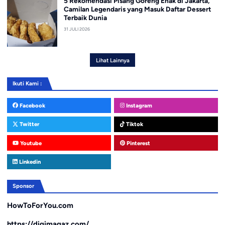
5 Rekomendasi Pisang Goreng Enak di Jakarta,
Camilan Legendaris yang Masuk Daftar Dessert
Terbaik Dunia
31 JULI 2026
Lihat Lainnya
Ikuti Kami :
Facebook
Instagram
Twitter
Tiktok
Youtube
Pinterest
Linkedin
Sponsor
HowToForYou.com
https://digimagaz.com/