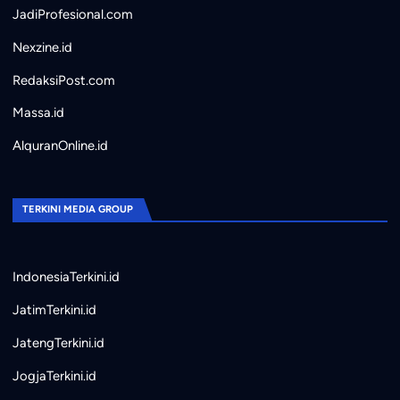
JadiProfesional.com
Nexzine.id
RedaksiPost.com
Massa.id
AlquranOnline.id
TERKINI MEDIA GROUP
IndonesiaTerkini.id
JatimTerkini.id
JatengTerkini.id
JogjaTerkini.id