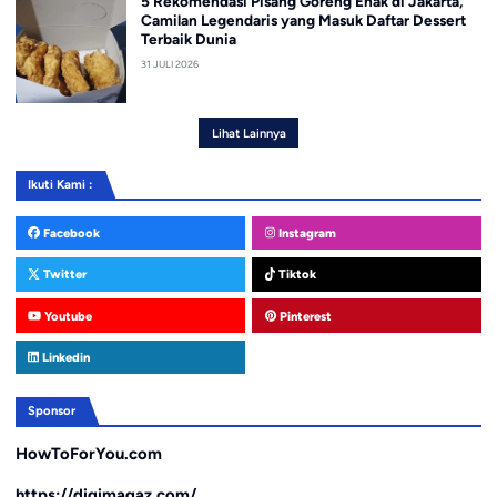
5 Rekomendasi Pisang Goreng Enak di Jakarta,
Camilan Legendaris yang Masuk Daftar Dessert
Terbaik Dunia
31 JULI 2026
Lihat Lainnya
Ikuti Kami :
Facebook
Instagram
Twitter
Tiktok
Youtube
Pinterest
Linkedin
Sponsor
HowToForYou.com
https://digimagaz.com/