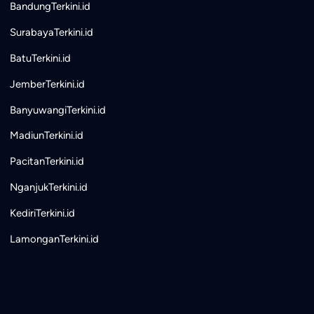
BandungTerkini.id
SurabayaTerkini.id
BatuTerkini.id
JemberTerkini.id
BanyuwangiTerkini.id
MadiunTerkini.id
PacitanTerkini.id
NganjukTerkini.id
KediriTerkini.id
LamonganTerkini.id