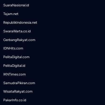
SuaraNasional.id
Tajam.net
RepublikIndonesia.net
SwaraWarta.co.id
GerbangRakyat.com
IDNHits.com
PelitaDigital.com
PelitaDigital.id
IKNTimes.com
SamudraPikiran.com
WisataRakyat.com
PakarInfo.co.id