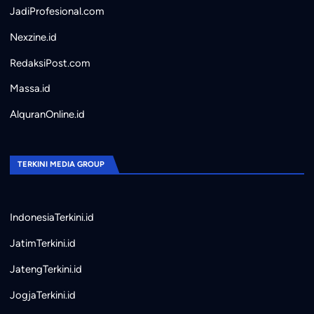
JadiProfesional.com
Nexzine.id
RedaksiPost.com
Massa.id
AlquranOnline.id
TERKINI MEDIA GROUP
IndonesiaTerkini.id
JatimTerkini.id
JatengTerkini.id
JogjaTerkini.id