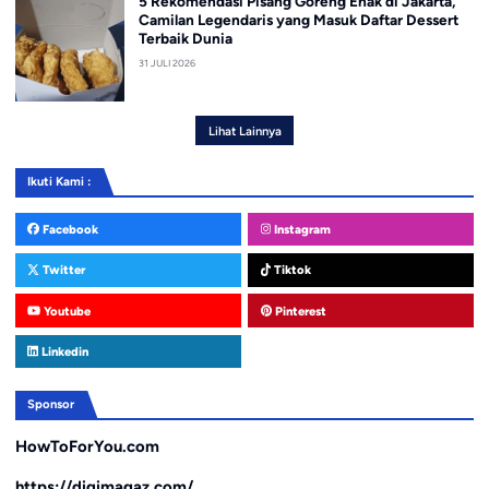
5 Rekomendasi Pisang Goreng Enak di Jakarta,
Camilan Legendaris yang Masuk Daftar Dessert
Terbaik Dunia
31 JULI 2026
Lihat Lainnya
Ikuti Kami :
Facebook
Instagram
Twitter
Tiktok
Youtube
Pinterest
Linkedin
Sponsor
HowToForYou.com
https://digimagaz.com/