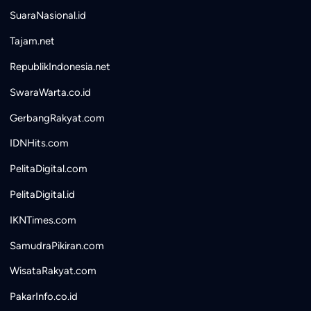
SuaraNasional.id
Tajam.net
RepublikIndonesia.net
SwaraWarta.co.id
GerbangRakyat.com
IDNHits.com
PelitaDigital.com
PelitaDigital.id
IKNTimes.com
SamudraPikiran.com
WisataRakyat.com
PakarInfo.co.id