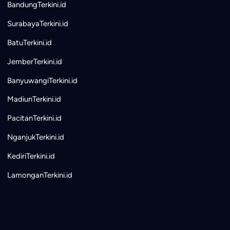
BandungTerkini.id
SurabayaTerkini.id
BatuTerkini.id
JemberTerkini.id
BanyuwangiTerkini.id
MadiunTerkini.id
PacitanTerkini.id
NganjukTerkini.id
KediriTerkini.id
LamonganTerkini.id