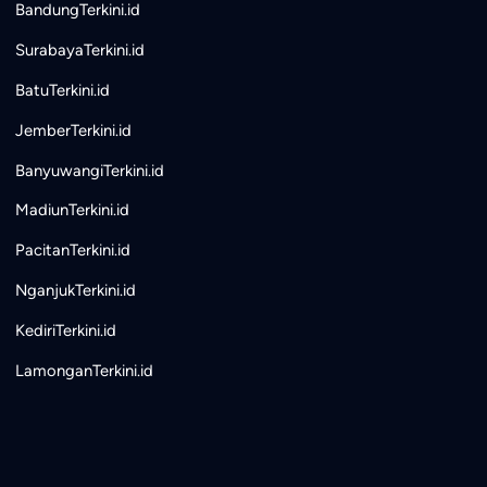
BandungTerkini.id
SurabayaTerkini.id
BatuTerkini.id
JemberTerkini.id
BanyuwangiTerkini.id
MadiunTerkini.id
PacitanTerkini.id
NganjukTerkini.id
KediriTerkini.id
LamonganTerkini.id