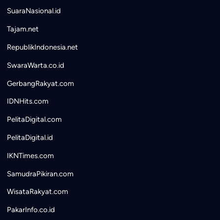
SuaraNasional.id
Tajam.net
RepublikIndonesia.net
SwaraWarta.co.id
GerbangRakyat.com
IDNHits.com
PelitaDigital.com
PelitaDigital.id
IKNTimes.com
SamudraPikiran.com
WisataRakyat.com
PakarInfo.co.id