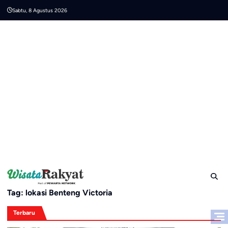
Skip
Sabtu, 8 Agustus 2026
to
content
Tag:
lokasi Benteng Victoria
Terbaru