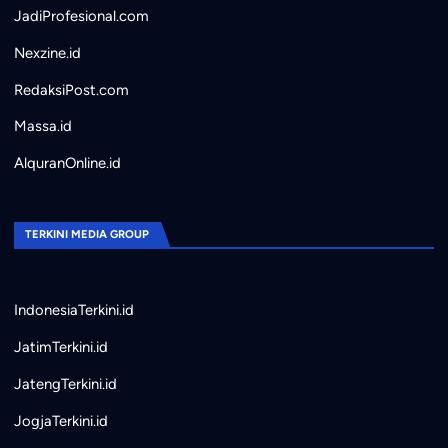
JadiProfesional.com
Nexzine.id
RedaksiPost.com
Massa.id
AlquranOnline.id
TERKINI MEDIA GROUP
IndonesiaTerkini.id
JatimTerkini.id
JatengTerkini.id
JogjaTerkini.id