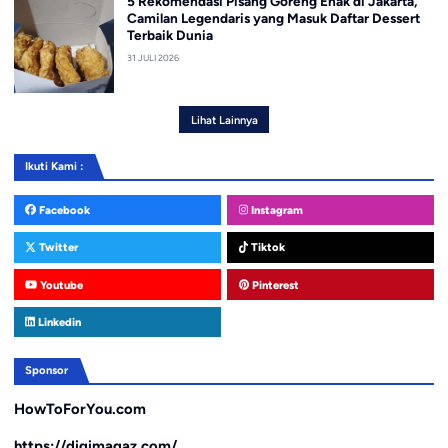
5 Rekomendasi Pisang Goreng Enak di Jakarta,
Camilan Legendaris yang Masuk Daftar Dessert
Terbaik Dunia
31 JULI 2026
Lihat Lainnya
Ikuti Kami :
Facebook
Instagram
Twitter
Tiktok
Youtube
Pinterest
Linkedin
Sponsor
HowToForYou.com
https://digimagaz.com/